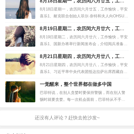
8月18日星期一，农历闰六月廿五，工作
机器人运动会落幕，世界人形机器人运动联合会宣
愉快，平安喜乐
告成立；第二届将于２０２６年８月在北京举办；
8月18日星期一，农历闰六月廿五，工作愉快，平安
３、成都世运会闭幕：产生２３３枚金牌，中国队
喜乐1、耐克联合创始人菲尔·奈特和夫人向OHSU奈
获３６金１７银１１铜位居金牌、奖牌榜...
特癌症研究所创纪录捐赠20 亿美元2、浙江省人大
8月19日星期二，农历闰六月廿六，工作
常委会党组副书记、副主任高兴夫接受审查调查3、
愉快，平安喜乐
医保局：支持引导将生育津贴直接发放给参保人；
8月19日星期二，农历闰六月廿六，工作愉快，平安
泽连斯基抵达华盛顿4、浙江省人大常委会副主任高
喜乐1、国新办将举行新闻发布会，介绍阅兵准备工
兴夫被查，曾由省属...
作有关情况2、“淘宝首个程序员”加盟创业公司，后
8月21日星期四，农历闰六月廿八，工作
者创始人曾是阿里研究员3、新疆维吾尔自治区财政
愉快，平安喜乐
厅原厅长郝磊履新伊犁州党委副书记4、胖东来新店
8月21日星期四，农历闰六月廿八，工作愉快，平安
招聘900人，保安保洁要求本科学历5、麦当劳经典
喜乐1、习近平率中央代表团抵达拉萨出席西藏自治
奶昔限时回归，门店...
区成立60周年庆祝活动2、热浪一轮接一轮，半个月
一觉醒来，整个世界都在做多中国
里西班牙高温已致1149人死亡3、广西多地发现超40
例基孔肯雅热病例，疾控提示筑牢校园健康防线4、
巴菲特说，在别人贪婪时要保持警惕，而在别人警
阅兵活动按照阅兵式、分列式2个步骤进行，时长约
惕时就要贪婪。每一次机会面前，巴菲特从不手软
70分钟5、爱...
和犹豫，对 大家 而言，机会不是每次都有，遇
到了我们就要快速出手。国内还在犹豫牛市是否见
顶之际， 华尔街资本已经果断进场、做多中
国 。开始疯狂地抢筹，拼命地空翻多。外资就好
像猎人嗅到了猎物，不惜一切代价地扑上去。...