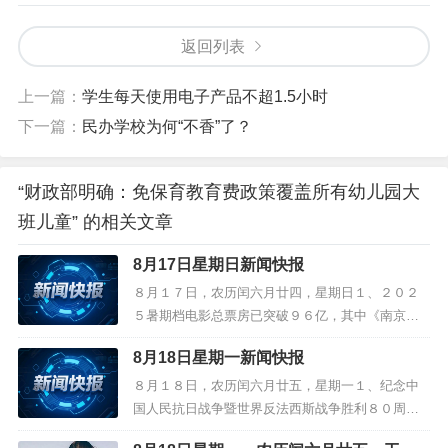
返回列表
上一篇：
学生每天使用电子产品不超1.5小时
下一篇：
民办学校为何“不香”了？
“财政部明确：免保育教育费政策覆盖所有幼儿园大
班儿童” 的相关文章
8月17日星期日新闻快报
８月１７日，农历闰六月廿四，星期日１、２０２
５暑期档电影总票房已突破９６亿，其中《南京照
相馆》票房超２５亿领跑；２、前７月全国新建商
8月18日星期一新闻快报
品房销售面积近５．１６亿平方米，同比下降
４％；新建商品房销售额约４９５６６亿元，下降
８月１８日，农历闰六月廿五，星期一１、纪念中
６．５％；３、官方通报“女司机亮证逼迫让路事件”
国人民抗日战争暨世界反法西斯战争胜利８０周年
后续处理结果：“亮证女”丈夫被注销行...
大会第二次综合演练顺利完成；２、首届世界人形