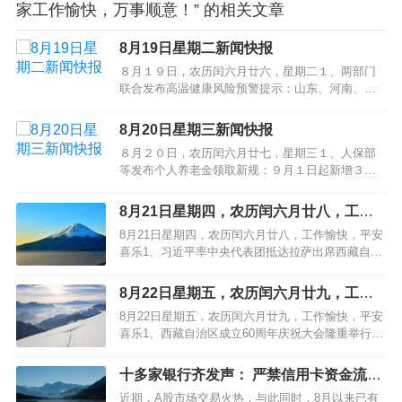
家工作愉快，万事顺意！” 的相关文章
8月19日星期二新闻快报
８月１９日，农历闰六月廿六，星期二１、两部门
联合发布高温健康风险预警提示：山东、河南、安
徽、陕西、湖北等９省份部分地区风险极高；２、
国铁集团：暑运启动以来，全国累计发送旅客突破
8月20日星期三新闻快报
７亿人次，同比增长４．１％；３、２０２５年暑
８月２０日，农历闰六月廿七，星期三１、人保部
期档电影总票房破１００亿，《南京照相馆》《浪
等发布个人养老金领取新规：９月１日起新增３种
浪山小妖怪》《长安的荔枝》分列前三位…
领取情形；专家万喆称“实现养老储备向‘养老＋医
疗’双重保障升级；２、财政部：月全国彩票销售５
8月21日星期四，农历闰六月廿八，工作
１９．４９亿元同比降５．０％，８省份销量增
愉快，平安喜乐
8月21日星期四，农历闰六月廿八，工作愉快，平安
长，河南增２．９亿元居首；３、国家体育总局：
喜乐1、习近平率中央代表团抵达拉萨出席西藏自治
“苏超”单场观众超６万人，带动江苏…
区成立60周年庆祝活动2、热浪一轮接一轮，半个月
里西班牙高温已致1149人死亡3、广西多地发现超40
8月22日星期五，农历闰六月廿九，工作
例基孔肯雅热病例，疾控提示筑牢校园健康防线4、
愉快，平安喜乐
8月22日星期五，农历闰六月廿九，工作愉快，平安
阅兵活动按照阅兵式、分列式2个步骤进行，时长约
喜乐1、西藏自治区成立60周年庆祝大会隆重举行，
70分钟5、爱…
习近平出席大会2、九华旅游上半年净利增
23.96%， 5亿募资项目曾被监管问询3、运输服务单
十多家银行齐发声： 严禁信用卡资金流入
价下滑，票均重下降带动其他收入增长，安能物流
股市
近期，A股市场交易火热，与此同时，8月以来已有
在“内卷”中找平衡4、阻挠推搡昆明台记者采访，涉