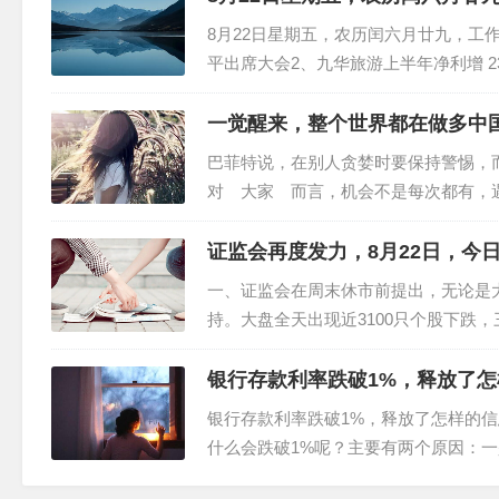
8月22日星期五，农历闰六月廿九，工
平出席大会2、九华旅游上半年净利增 2
降带动其他收入增长，安能物流在“内卷”
一觉醒来，整个世界都在做多中
巴菲特说，在别人贪婪时要保持警惕，
对 大家 而言，机会不是每次都有，
资本已经果断进场、做多中国 。开始
价地扑上去。...
证监会再度发力，8月22日，今
一、证监会在周末休市前提出，无论是
持。大盘全天出现近3100只个股下跌
束。虽然市场没有选择短期加速上攻的
几大指数至少还...
银行存款利率跌破1%，释放了
银行存款利率跌破1%，释放了怎样的信
什么会跌破1%呢？主要有两个原因：
高，银行的债务成本就越高。银行的业