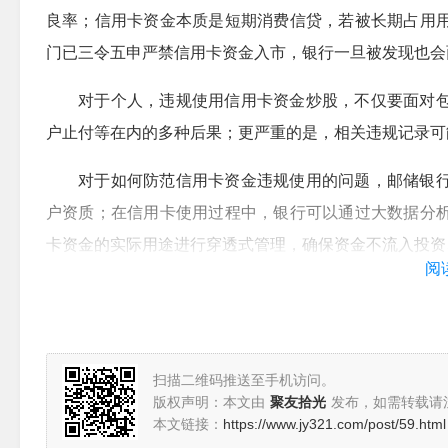
良率；信用卡资金本质是短期消费信贷，若被长期占用
门已三令五申严禁信用卡资金入市，银行一旦被发现也会
对于个人，违规使用信用卡资金炒股，不仅要面对
户止付等在内的多种后果；更严重的是，相关违规记录可
对于如何防范信用卡资金违规使用的问题，邮储银
户资质；在信用卡使用过程中，银行可以通过大数据分
卡资金的实际用途进行穿透式管理，确保资金不流入投资
阅
“银行重新梳理新的禁用范围，加入虚拟币、投资型
近期虚拟货币包括稳定币概念较为火热，相关投资风险
渠道的识别能力，例如对接第三方支付数据、证券及数
扫描二维码推送至手机访问。
据和AI技术识别异常资金流向，并加强客户教育与合同条
版权声明：本文由
聚友拾光
发布，如需转载请
本文链接：
https://www.jy321.com/post/59.html