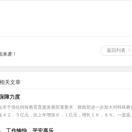
返回列表
面来袭！
的相关文章
保障力度
会关于强化特殊教育普惠发展部署要求，财政部进一步加大对特殊教
金４２．５亿元，比上年增加６．１亿元，增长１６．８％。一是提
地方将义务教育阶段特殊教育学校和随班就读残疾学生生均公用经费
九，工作愉快，平安喜乐