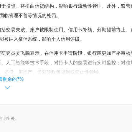
用于投资，将扭曲信贷结构，影响银行流动性管理。此外，监管
面临管理不善等情况的处罚。
包括交易失败、账户被限制使用、信用卡降额、分期提前终止、
能被纳入征信系统，影响个人信用评级。
行研究员娄飞鹏表示，在信用卡申请阶段，银行应更加严格审核
析、人工智能等技术手段，对持卡人的交易进行实时监控；对信
、还贷、房地产、博彩等政策限制或禁止性领域。
读剩余的7%
贵金属等类型，说明信用卡风险防控需紧跟市场变化。”王蓬博称
有所上升，银行信用卡业务应在交易监测模型中加强针对新型投
字资产平台交易特征库；同时强化多维度风控系统建设，利用大
款更新。
注明出处。