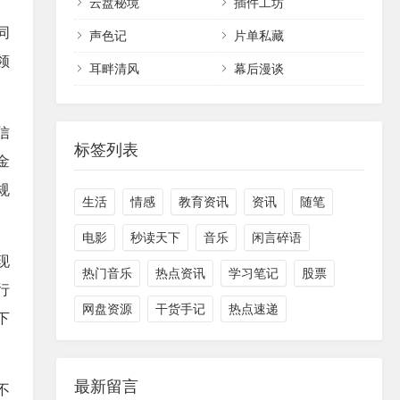
云盘秘境
插件工坊
同
声色记
片单私藏
领
耳畔清风
幕后漫谈
信
标签列表
金
规
生活
情感
教育资讯
资讯
随笔
电影
秒读天下
音乐
闲言碎语
现
热门音乐
热点资讯
学习笔记
股票
行
网盘资源
干货手记
热点速递
下
最新留言
不