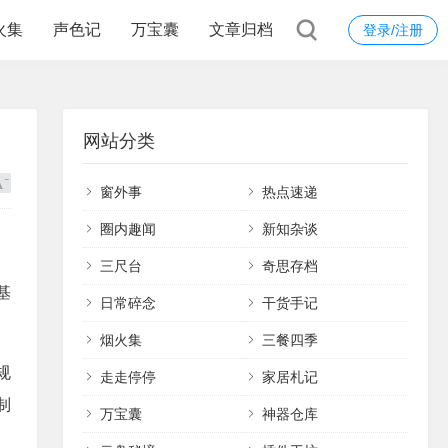
火集
声色记
万宝囊
文章归档
登录/注册
网站分类
窗外事
热点速递
圈内趣闻
新知杂谈
三尺台
奇思存档
基
日常碎念
干货手记
烟火集
三餐四季
规
走走停停
家居札记
制
万宝囊
神器仓库