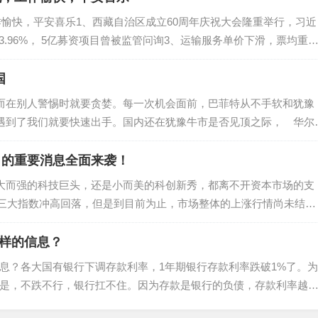
作愉快，平安喜乐1、西藏自治区成立60周年庆祝大会隆重举行，习近
3.96%， 5亿募资项目曾被监管问询3、运输服务单价下滑，票均重
中找平衡4、阻挠推搡昆明台记者采访，涉事人被行政拘留10...
国
而在别人警惕时就要贪婪。每一次机会面前，巴菲特从不手软和犹豫
遇到了我们就要快速出手。国内还在犹豫牛市是否见顶之际， 华尔
疯狂地抢筹，拼命地空翻多。外资就好像猎人嗅到了猎物，不惜一切
日的重要消息全面来袭！
大而强的科技巨头，还是小而美的科创新秀，都离不开资本市场的支
，三大指数冲高回落，但是到目前为止，市场整体的上涨行情尚未结
模式，但短暂的震荡之后，市场仍有进一步上涨的潜力。技术上，目
怎样的信息？
息？各大国有银行下调存款利率，1年期银行存款利率跌破1%了。为
一是，不跌不行，银行扛不住。因为存款是银行的负债，存款利率越
务本质上就是，把民众的存款低息借过来，再高息贷出去，赚的是息