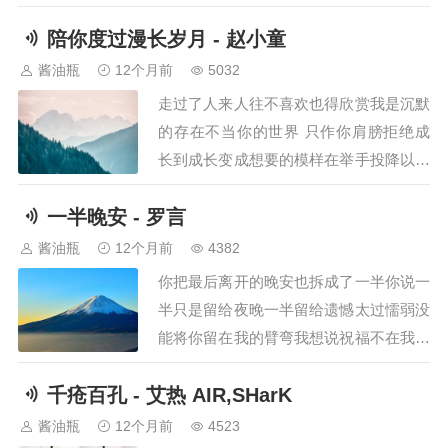
笑，思念也是一种预兆，我把你放在心
陪你度过漫长岁月 - 赵小童
上，你却给我一刀，你的微笑，这其实并
不重要，这其实并不重要，我 年少你飘
酱油瓶
12个月前
5032
渺，我们在爱的世界里面环绕，看不到，
走过了人来人往不喜欢也得欣赏我是沉默
我才能依靠，你说你一直会陪着我到老，
的存在不当你的世界 只作你肩膀拒绝成
Ｗｈａｔ＇ｓ ａ…
长到成长变成想要的模样在举手投降以前
让我再陪你一段陪你把沿路感想活出了答
一半晚安 - 罗言
案陪你把独自孤单变成了勇敢一次次失去
又重来 我没离开陪伴是 最长情的告白陪
酱油瓶
12个月前
4382
你把想念的酸 拥抱成温暖陪你把彷徨 写
你把最后离开的晚安也拆成了一半你说一
出情节来未来多漫长 再漫长 还有期待陪
半只是留给夜晚一半留给遗憾太过懦弱没
伴你…
能将你留在我的臂弯我想说祝福不在我身
边的你岁岁都平安是我想太简单疼痛感来
千疮百孔 - 艾热 AIR,SHarK
的太缓慢这眼泪太突然就顺着脸颊往我心
里面钻我懂 你留给我的伤口不是我停下
酱油瓶
12个月前
4523