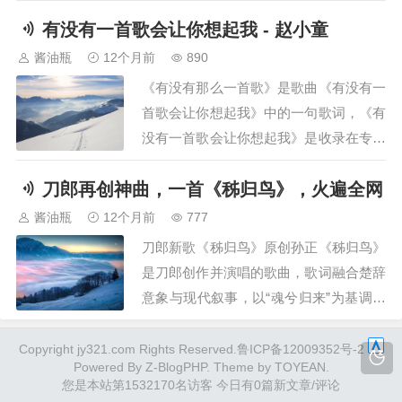
的手想见你的时候我就抬起头看夜空星星
有没有一首歌会让你想起我 - 赵小童
在闪烁连成的轮廓正是你的笑容见到你的
时候分别的苦痛都化为相拥的手哪怕沿途
酱油瓶
12个月前
890
错过我一定会在终点等候想告诉你起风了
《有没有那么一首歌》是歌曲《有没有一
想交换你的问候在电话接通以后攒的日常
首歌会让你想起我》中的一句歌词，《有
没说当你在左…
没有一首歌会让你想起我》是收录在专辑
《忘忧草》中的一首国语歌曲，由周传雄
刀郎再创神曲，一首《秭归鸟》，火遍全网
作曲，李宗盛、李焯雄填词，周华健演
唱。歌词：灯熄灭了，月亮是寂寞的眼。
酱油瓶
12个月前
777
静静看着，谁孤枕难眠。远处传来那首熟
刀郎新歌《秭归鸟》原创孙正《秭归鸟》
悉的歌，那些心声为何那样微弱。很久不
是刀郎创作并演唱的歌曲，歌词融合楚辞
见，你现在都还…
意象与现代叙事，以“魂兮归来”为基调，
表达对屈原的追思与文化寻根。歌词全文‌
主歌部分‌魂兮归来，魂兮归来！弭棹西陵
Copyright jy321.com Rights Reserved.鲁ICP备12009352号-2
Powered By
Z-BlogPHP
. Theme by
TOYEAN
.
沚，沉歌酹楚魂；暮雨来千载，离骚彻夜
您是本站第1532170名访客
今日有0篇新文章/评论
鸣。魂兮归来，魂兮归来！‌副歌与叙事段‌