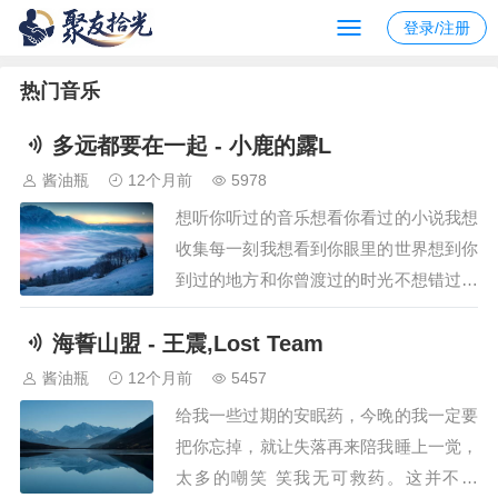
登录/注册
热门音乐
多远都要在一起 - 小鹿的露L
酱油瓶
12个月前
5978
想听你听过的音乐想看你看过的小说我想
收集每一刻我想看到你眼里的世界想到你
到过的地方和你曾渡过的时光不想错过每
一刻多希望我一直在你身旁未来何从何去
海誓山盟 - 王震,Lost Team
你快乐我也就没关系对你我最熟悉你爱自
由我却更爱你我能习惯远距离爱总是身不
酱油瓶
12个月前
5457
由己宁愿换个方式至少还能遥远爱着你爱
给我一些过期的安眠药，今晚的我一定要
能克服远距离多远都要在一起你已经不再
把你忘掉，就让失落再来陪我睡上一觉，
存在我世界里…
太多的嘲笑 笑我无可救药。这并不好