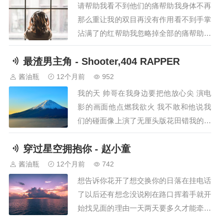
的理由我才懂 没什么是永久一直到生命
请帮助我看不到他们的痛帮助我身体不再
的 尽头你把最后离开的晚安也拆成了一
那么重让我的双目再没有作用看不到手掌
半你说一半只…
沾满了的红帮助我忽略掉全部的痛帮助我
麻木让心变得空让我的良知再没有作用请
最渣男主角 - Shooter,404 RAPPER
让这一切都变成个梦梦里的花儿盛开着我
再也不用等花落梦醒了才发现包围住我的
酱油瓶
12个月前
952
是无尽的沙漠残阳指引着我的麦克是在捕
我的天 帅哥在我身边要把他放心尖 演电
猎还是被抓获这个头铁的家伙怎么还拖拽
影的画面他点燃我欲火 我不敢和他说我
着断掉的枷锁…
们的碰面像上演了无厘头版花田错我的天
帅哥在我身边要把他放心尖 演电影的画
穿过星空拥抱你 - 赵小童
面他点燃我欲火 我不敢和他说他是我生
活电影院里的最佳男主角４０４ ＲＡＰ
酱油瓶
12个月前
742
ＰＥＲ：一晚上不回家 不写歌不接电话
想告诉你花开了想交换你的日落在挂电话
不知道我在想什么夜总会喝大酒和我的兄
了以后还有想念没说刚在路口挥着手就开
弟们离…
始找见面的理由一天两天要多久才能牵你