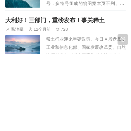
要那样。相比之下，…
号，多符号组成的箭图案本页不列。↑ ↓
← → ↖ ↗ ↙ ↘ ↔ ↕ ➻ ➼ ➽ ➸ ➳ ➺ ➻
大利好！三部门，重磅发布！事关稀土
➴ ➵ ➶ ➷ ➹ ▶ ➩ ➪ ➫ ➬ ➭ ➮ ➯ ➱ ➲ ➾
➔ ➘ ➙ ➚ ➛ ➜ ➝ ➞ ➟ ➠ ➡ ➢…
酱油瓶
12个月前
728
稀土行业迎来重磅政策。今日Ａ股盘后，
工业和信息化部、国家发展改革委、自然
资源部发布《稀土开采和稀土冶炼分离总
量调控管理暂行办法》，其中提出，国家
把快乐的主动权掌握在自己手上！
对稀土开采（含稀土矿产品等）和对通过
开采、进口以及加工其他矿物所得的各类
酱油瓶
12个月前
674
稀土矿产品（含独居石精矿）的冶炼分离
坦然，会让我们的生活美丽而快乐；当你
实行总量调控管理。有分析指出，通过对
学会遵循内心的意愿，把快乐的主动权掌
稀土的开采、…
握在自己手上，你也将在自己的生命节奏
里，找到无限接近快乐的真谛！人最强大
做人的尺度！（精辟）
的时候，不是坚持的时候，而是放下的时