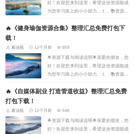
好！欢迎您来到这里，希望这份资源能成
为您学习路上的小小助力。１．📚资源名
称· ［《小吃配方资源合集》整理汇总］
🔥《健身瑜伽资源合集》整理汇总免费打包下
２．📖资源说明· 这份资料涵盖了［《小
吃配方资源合集》整理汇总］，由我们精
载！
心筛选、汇总而成，旨在为您提供系统化
酱油瓶
12个月前
859
的学习参考。希望能为您节省大量搜寻和
🌟资源下载与阅读说明🌟亲爱的朋友，您
整理的时…
好！欢迎您来到这里，希望这份资源能成
为您学习路上的小小助力。１．📚资源名
称· ［《健身瑜伽资源合集》整理汇总］
🔥《自媒体副业 打造管道收益》整理汇总免费
２．📖资源说明· 这份资料涵盖了［《健
身瑜伽资源合集》整理汇总］，由我们精
打包下载！
心筛选、汇总而成，旨在为您提供系统化
酱油瓶
12个月前
548
的学习参考。希望能为您节省大量搜寻和
🌟资源下载与阅读说明🌟亲爱的朋友，您
整理的时…
好！欢迎您来到这里，希望这份资源能成