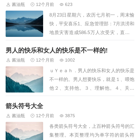
精心筛选、汇总而成，旨在为您提供系统
酱油瓶
12个月前
623
化的学习参考。希望能为您节省大量搜寻
8月23日星期六，农历七月初一，周末愉
和整理的…
快，平安喜乐1、应急管理部：7月洪涝和
地质灾害造成586.5万人次受灾，直接经
济损失445亿元2、内塔尼亚胡将批准加沙
男人的快乐和女人的快乐是不一样的!
城进攻计划，以防长威胁：地狱之门将打
开3、市场监管总局：“十五五”时期将纵
酱油瓶
12个月前
1002
深推进全国统一大市场建设，以更大力度
ｕＹｅａｈ．男人的快乐和女人的快乐是
破除地方保护和市场分割4、辽宁绥中…
不一样的。男人想要快乐，就是１、喂饱
他２、支持他。３、理解他。４、关心
他。５、给他个人空间。那怎么让女人快
箭头符号大全
乐呢？女人的快乐其实很简单，１、给他
钱。２、经常给他钱花。３、一直给他
酱油瓶
12个月前
3875
钱，４、给他很多钱。５、给他更多的
各类箭头符号大全，上百种箭头符号的汇
钱。所以你看男人就是事多，又要这样又
集整理。本页整理均为单字符的箭头符