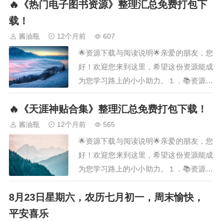
🔥《热门电子图书资源》整理汇总免费打包下
汇总》整理汇总］２．📖资源说明· 这份
资料涵盖了［《中外经典名著１０００
载！
部》整理汇总］，由我们精心筛选、汇总
酱油瓶
12个月前
607
而成，旨在为您提供系统化的学习参考。
🌟资源下载与阅读说明🌟亲爱的朋友，您
希望能为您…
好！欢迎您来到这里，希望这份资源能成
为您学习路上的小小助力。１．📚资源名
称· ［《热门电子图书资源》整理汇总］
🔥《天涯神贴合集》整理汇总免费打包下载！
２．📖资源说明· 这份资料涵盖了［《热
门电子图书资源》整理汇总］，由我们精
酱油瓶
12个月前
565
心筛选、汇总而成，旨在为您提供系统化
🌟资源下载与阅读说明🌟亲爱的朋友，您
的学习参考。希望能为您节省大量搜寻和
好！欢迎您来到这里，希望这份资源能成
整理的时…
为您学习路上的小小助力。１．📚资源名
称· ［《天涯神贴合集》整理汇总》整理
8月23日星期六，农历七月初一，周末愉快，
汇总］２．📖资源说明· 这份资料涵盖了
［《天涯神贴合集》整理汇总］，由我们
平安喜乐