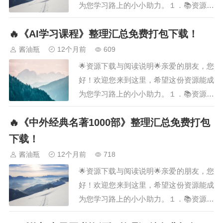
为您学习路上的小小助力。１．📚资源名
称· ［《自媒体副业 打造管道收益》整理
🔥《AI学习课程》整理汇总免费打包下载！
汇总］２．📖资源说明· 这份资料涵盖了
［《自媒体副业 打造管道收益》整理汇
酱油瓶
12个月前
609
总］，由我们精心筛选、汇总而成，旨在
🌟资源下载与阅读说明🌟亲爱的朋友，您
为您提供系统化的学习参考。希望能为您
好！欢迎您来到这里，希望这份资源能成
节…
为您学习路上的小小助力。１．📚资源名
称· ［《ＡＩ学习课程》整理汇总］２．
🔥《中外经典名著1000部》整理汇总免费打包
📖资源说明· 这份资料涵盖了［《ＡＩ学
习课程》整理汇总］，由我们精心筛选、
下载！
汇总而成，旨在为您提供系统化的学习参
酱油瓶
12个月前
718
考。希望能为您节省大量搜寻和整理的时
🌟资源下载与阅读说明🌟亲爱的朋友，您
间，让您…
好！欢迎您来到这里，希望这份资源能成
为您学习路上的小小助力。１．📚资源名
称· ［《中外经典名著１０００部》整理