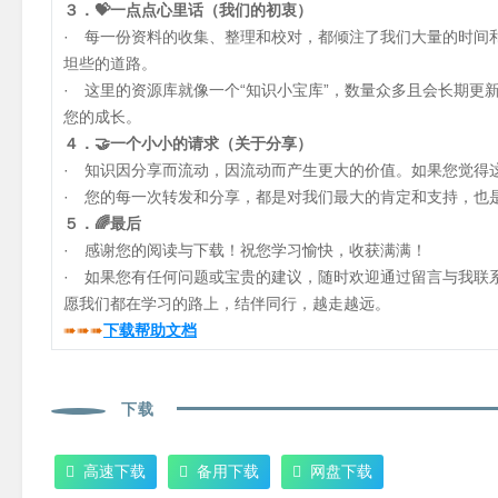
３．💝一点点心里话（我们的初衷）
· 每一份资料的收集、整理和校对，都倾注了我们大量的时间
坦些的道路。
· 这里的资源库就像一个“知识小宝库”，数量众多且会长期
您的成长。
４．🤝一个小小的请求（关于分享）
· 知识因分享而流动，因流动而产生更大的价值。如果您觉得
· 您的每一次转发和分享，都是对我们最大的肯定和支持，也是
５．🌈最后
· 感谢您的阅读与下载！祝您学习愉快，收获满满！
· 如果您有任何问题或宝贵的建议，随时欢迎通过留言与我联
愿我们都在学习的路上，结伴同行，越走越远。
➠➠➠
下载帮助文档
下载
高速下载
备用下载
网盘下载