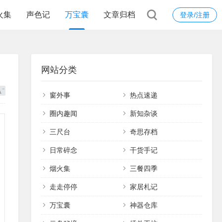
火集
声色记
万宝囊
文章归档
登录/注册
网站分类
窗外事
热点速递
圈内趣闻
新知杂谈
三尺台
奇思存档
日常碎念
干货手记
烟火集
三餐四季
走走停停
家居札记
万宝囊
神器仓库