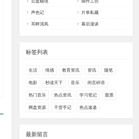
云盘秘境
插件工坊
声色记
片单私藏
耳畔清风
幕后漫谈
标签列表
生活
情感
教育资讯
资讯
随笔
电影
秒读天下
音乐
闲言碎语
热门音乐
热点资讯
学习笔记
股票
网盘资源
干货手记
热点速递
最新留言