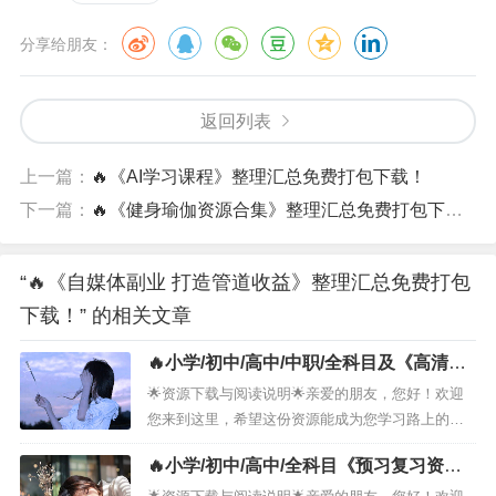
分享给朋友：
返回列表
上一篇：
🔥《AI学习课程》整理汇总免费打包下载！
下一篇：
🔥《健身瑜伽资源合集》整理汇总免费打包下载！
“🔥《自媒体副业 打造管道收益》整理汇总免费打包
下载！” 的相关文章
🔥小学/初中/高中/中职/全科目及《高清电
子课本和教师用书》整理汇总免费打包下
🌟资源下载与阅读说明🌟亲爱的朋友，您好！欢迎
载！
您来到这里，希望这份资源能成为您学习路上的小
小助力。１. 📚资源名称· ［小学／初中／高中／
🔥小学/初中/高中/全科目《预习复习资料
中职／全科目及《高清电子课本和教师用书》整理
包》整理汇总免费打包下载！
汇总］２. 📖资源说明· 这份资料涵盖了 ［小学