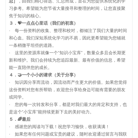
总］
，由我们精心筛选、汇总而成，旨在为您提供系统化的学
习参考。希望能为您节省大量搜寻和整理的时间，让您直接聚
焦于知识的核心。
３．💝一点点心里话（我们的初衷）
· 每一份资料的收集、整理和校对，都倾注了我们大量的时间
和心血。我们深知系统化学习的不易，因此更希望能为您铺就
一条稍微平坦些的道路。
· 这里的资源库就像一个“知识小宝库”，数量众多且会长期更
新和维护。我们会持续为您追踪最新、最有价值的信息，希望
能一直陪伴您的成长。
４．🤝一个小小的请求（关于分享）
· 知识因分享而流动，因流动而产生更大的价值。如果您觉得
这份资料对您有所帮助，欢迎您分享给身边可能有需要的朋友
或同学。
· 您的每一次转发和分享，都是对我们最大的肯定和支持，也
是这个“小宝库”能持续更新下去的美好动力。
５．🌈最后
· 感谢您的阅读与下载！祝您学习愉快，收获满满！
· 如果您有任何问题或宝贵的建议，随时欢迎通过留言与我联