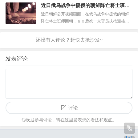
近日俄乌战争中援俄的朝鲜阵亡将士班师
批准加沙城进攻计划，以防长威胁：地狱之门将打
回朝，80后携一众官员扶棺迎接，不由让
开3、市场监管总局：“十五五”时期将纵深推进全国
近日朝鲜公开视频画面，在俄乌战争中援俄的朝鲜
人荡气回肠
统一大市场建设，以更大力度破除地方保护和市场
阵亡将士班师回朝，８０后携一众官员扶棺迎接，
分割4、辽宁绥中...
不由让人荡气回肠，作为多年军迷爱好者总归写点
什么，浅显的去看当下国际动乱时期，相较俄乌战
争投入的兵力，以及惨烈程度，朝鲜于２０２４年
１０月１８日出兵１２０００人至俄罗斯支援库尔
斯克，似乎看起来不疼不痒，但个人认为...
发表评论
评论
◎欢迎参与讨论，请在这里发表您的看法和观点。