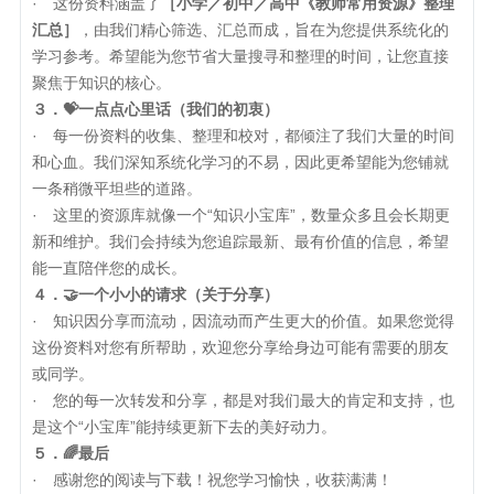
· 这份资料涵盖了
［小学／初中／高中《教师常用资源》整理
汇总］
，由我们精心筛选、汇总而成，旨在为您提供系统化的
学习参考。希望能为您节省大量搜寻和整理的时间，让您直接
聚焦于知识的核心。
３．💝一点点心里话（我们的初衷）
· 每一份资料的收集、整理和校对，都倾注了我们大量的时间
和心血。我们深知系统化学习的不易，因此更希望能为您铺就
一条稍微平坦些的道路。
· 这里的资源库就像一个“知识小宝库”，数量众多且会长期更
新和维护。我们会持续为您追踪最新、最有价值的信息，希望
能一直陪伴您的成长。
４．🤝一个小小的请求（关于分享）
· 知识因分享而流动，因流动而产生更大的价值。如果您觉得
这份资料对您有所帮助，欢迎您分享给身边可能有需要的朋友
或同学。
· 您的每一次转发和分享，都是对我们最大的肯定和支持，也
是这个“小宝库”能持续更新下去的美好动力。
５．🌈最后
· 感谢您的阅读与下载！祝您学习愉快，收获满满！