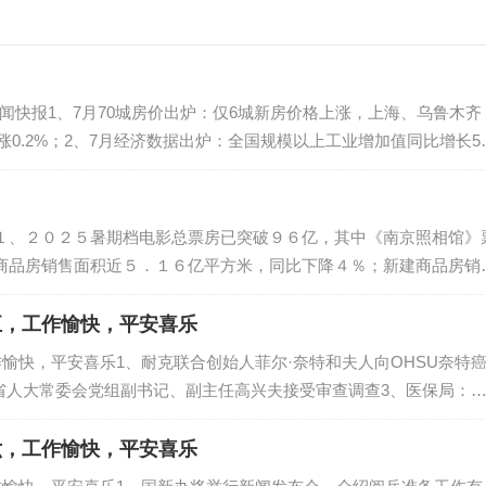
日新闻快报1、7月70城房价出炉：仅6城新房价格上涨，上海、乌鲁木齐
涨0.2%；2、7月经济数据出炉：全国规模以上工业增加值同比增长5.
1至7月，全国网上零售额86835亿元，同比增...
１、２０２５暑期档电影总票房已突破９６亿，其中《南京照相馆》
商品房销售面积近５．１６亿平方米，同比下降４％；新建商品房销
、官方通报“女司机亮证逼迫让路事件”后续处理结果：“亮证女”丈夫
五，工作愉快，平安喜乐
作愉快，平安喜乐1、耐克联合创始人菲尔·奈特和夫人向OHSU奈特
江省人大常委会党组副书记、副主任高兴夫接受审查调查3、医保局：
泽连斯基抵达华盛顿4、浙江省人大常委会副主任高兴夫被查，曾由
六，工作愉快，平安喜乐