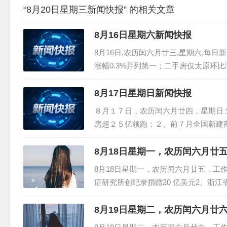
“8月20日星期三新闻快报” 的相关文章
8月16日星期六新闻快报
8月16日,农历闰六月廿三,星期六,每
涨幅0.3%并列第一；二手房仅太原环比
7%，社会消费品零售总额增长3.7%；3、
8月17日星期日新闻快报
８月１７日，农历闰六月廿四，星期日
房超２５亿领跑；２、前７月全国新建
额约４９５６６亿元，下降６．５％；３
被注销行...
8月18日星期一，农历闰六月廿
8月18日星期一，农历闰六月廿五，工
症研究所创纪录捐赠20 亿美元2、浙
持引导将生育津贴直接发放给参保人；
属...
8月19日星期二，农历闰六月廿