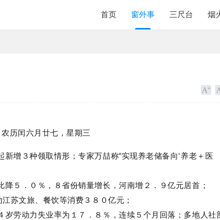
首页
窗外事
三尺台
烟
，农历闰六月廿七，星期三
新增３种领取情形；专家万喆称“实现养老储备向‘养老＋医
比降５．０％，８省份销量增长，河南增２．９亿元居首；
动江苏文旅、餐饮等消费３８０亿元；
４岁劳动力失业率为１７．８％，连续５个月回落；多地人社