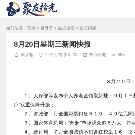
当前位置：
首页
>
窗外事
>
热点速递
> 正文内容
8月20日星期三新闻快报
酱油瓶
12个月前
(08-20)
热点速递
685
８月２０日
１、人保部等发布个人养老金领取新规：９月１日起
疗’双重保障升级；
２、财政部：月全国彩票销售５１９．４９亿元同
３、国家体育总局：“苏超”单场观众超６万人，带
４、统计局：７月全国城镇不包含在校生１６－２