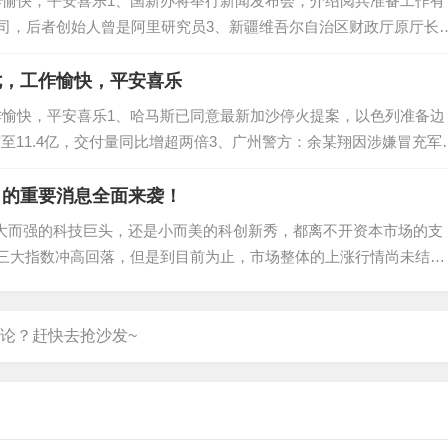
作愉快，平安喜乐1、国新办将举行新闻发布会，介绍阅兵准备工作有
公司，后者创始人曾是阿里研究员3、新疆维吾尔自治区财政厅原厅长
招聘900人，保安保洁要求本科学历5、麦当劳经典奶昔限时回归，
七，工作愉快，平安喜乐
作愉快，平安喜乐1、哈马斯已同意最新加沙停火提案，以色列准备边
至11.4亿，交付量同比增超两倍3、广州警方：余某翔因涉嫌冒充军
加大全民健身场地供给，目前我国社区15分钟健身圈基本实现5、东
日的重要消息全面来袭！
大而强的科技巨头，还是小而美的科创新秀，都离不开资本市场的支
，三大指数冲高回落，但是到目前为止，市场整体的上涨行情尚未结
模式，但短暂的震荡之后，市场仍有进一步上涨的潜力。技术上，目