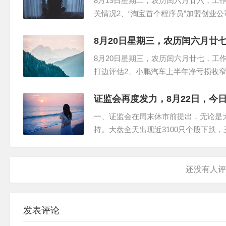
8月19日星期二，农历闰六月廿六，工
关情况2、“淘宝首个程序员”加盟创业
磊履新伊犁州党委副书记4、胖东来新店
店...
8月20日星期三，农历闰六月廿
8月20日星期三，农历闰六月廿七，工
打边评估2、小鹏汽车上半年净亏损收窄
招摇撞骗罪被依法采取刑事强制措施4、
航...
证监会再度发力，8月22日，今
一、证监会在周末休市前提出，无论是
持。大盘全天出现近3100只个股下跌
束。虽然市场没有选择短期加速上攻的
几大指数至少还...
发表评论