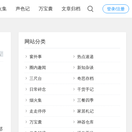
火集
声色记
万宝囊
文章归档
登录/注册
网站分类
窗外事
热点速递
圈内趣闻
新知杂谈
三尺台
奇思存档
日常碎念
干货手记
烟火集
三餐四季
走走停停
家居札记
万宝囊
神器仓库
部