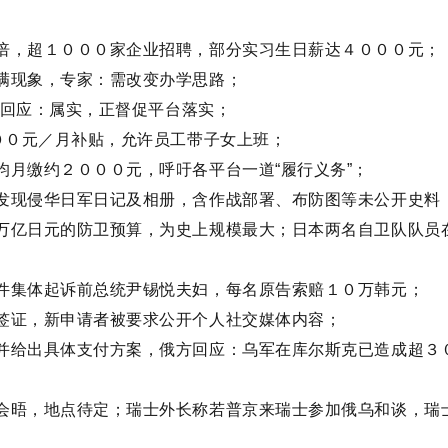
倍，超１０００家企业招聘，部分实习生日薪达４０００元；
满现象，专家：需改变办学思路；
方回应：属实，正督促平台落实；
００元／月补贴，允许员工带子女上班；
月缴约２０００元，呼吁各平台一道“履行义务”；
发现侵华日军日记及相册，含作战部署、布防图等未公开史料
万亿日元的防卫预算，为史上规模最大；日本两名自卫队队员
件集体起诉前总统尹锡悦夫妇，每名原告索赔１０万韩元；
签证，新申请者被要求公开个人社交媒体内容；
并给出具体支付方案，俄方回应：乌军在库尔斯克已造成超３
会晤，地点待定；瑞士外长称若普京来瑞士参加俄乌和谈，瑞