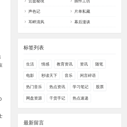
云盘秘境
插件工坊
声色记
片单私藏
耳畔清风
幕后漫谈
标签列表
；
生活
情感
教育资讯
资讯
随笔
在
电影
秒读天下
音乐
闲言碎语
热门音乐
热点资讯
学习笔记
股票
网盘资源
干货手记
热点速递
０
士
最新留言