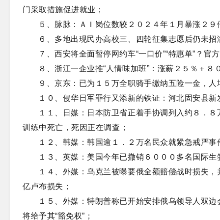
门采取措施促进就业；
５、脉脉：ＡＩ岗位数较２０２４年１月暴涨２９
６、多地出现民办高校三、四轮征集志愿后仍未招
７、西安将全面暂停网约车“一口价”“特惠单”？官
８、浙江一企业推“人情味加班”：涨薪２５％＋８
９、京东：已为１５万全职骑手缴纳五险一金，人均
１０、侵华日军罪行又添新的铁证：河北固安县新
１１、日媒：日本防卫省正着手协调列入约８．８
训练中死亡，死因正在调查；
１２、韩媒：韩国逾１．２万名民众就紧急戒严事
１３、英媒：美国今年已撤销６０００多名国际生
１４、外媒：乌克兰被曝要俄全额赔偿战时损失，
亿卢布损失；
１５、外媒：特朗普称已开始安排俄乌领导人双边
将给予其“豁免权”；