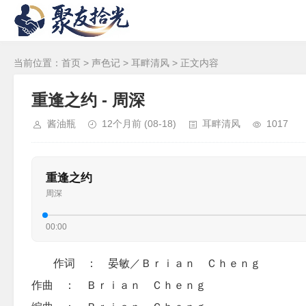
当前位置：
首页
>
声色记
>
耳畔清风
> 正文内容
重逢之约 - 周深
酱油瓶
12个月前
(08-18)
耳畔清风
1017
重逢之约
周深
00:00
作词 ： 晏敏／Ｂｒｉａｎ Ｃｈｅｎｇ
作曲 ： Ｂｒｉａｎ Ｃｈｅｎｇ