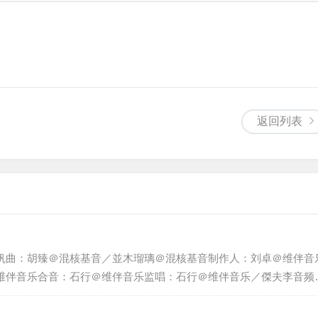
返回列表
帆曲：胡臻＠混核基音／並木瑠璃＠混核基音制作人：刘卓＠维伴音
维伴音乐合音：石行＠维伴音乐监唱：石行＠维伴音乐／傑夫李音频
伴音乐录音棚：维伴音乐录音棚／小柯录音棚母带：鲍航＠Ｈｉ－ｙ