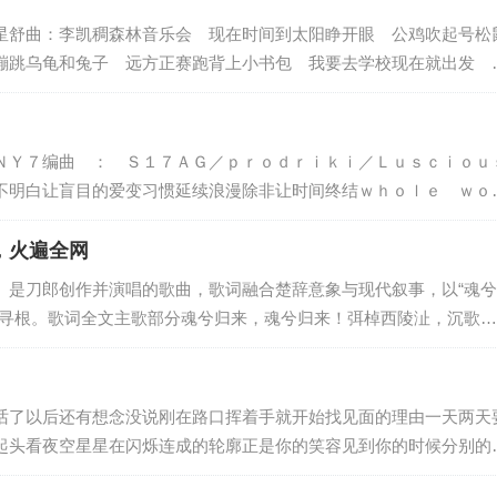
星舒曲：李凯稠森林音乐会 现在时间到太阳睁开眼 公鸡吹起号松
蹦跳乌龟和兔子 远方正赛跑背上小书包 我要去学校现在就出发 
ｈａｉ
照耀蹦蹦 跳跳 我们没烦恼蹦蹦 跳跳 从不睡懒觉好事要来到 
ｎｇｈａｉ
ｇｈａｉ）
ＮＹ７编曲 ： Ｓ１７ＡＧ／ｐｒｏｄｒｉｋｉ／Ｌｕｓｃｉｏｕ
不明白让盲目的爱变习惯延续浪漫除非让时间终结ｗｈｏｌｅ ｗｏ
远但并不艰难让情歌在零点转这世界因为你变温暖不停下零距离的思
，火遍全网
》是刀郎创作并演唱的歌曲，歌词融合楚辞意象与现代叙事，以“魂兮
寻根。歌词全文‌主歌部分‌魂兮归来，魂兮归来！弭棹西陵沚，沉歌酹
来，魂兮归来！‌副歌与叙事段‌一只青竹从我的胸膛里面长出来，枝
话了以后还有想念没说刚在路口挥着手就开始找见面的理由一天两天
起头看夜空星星在闪烁连成的轮廓正是你的笑容见到你的时候分别的
会在终点等候想告诉你起风了想交换你的问候在电话接通以后攒的日