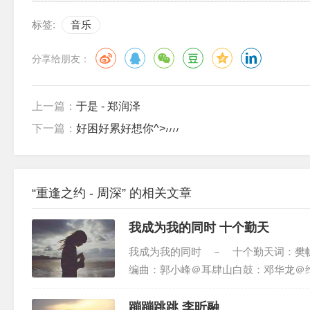
问永远多远
标签:
音乐
眨眼
瞬间
分享给朋友：
拥抱那漫天飞雪
像你
上一篇：
于是 - 郑润泽
出现
下一篇：
好困好累好想你^>៸៸៸៸
问永远多远
残焰
一绚
“重逢之约 - 周深” 的相关文章
我读着不朽誓言
我成为我的同时 十个勤天
守着重逢之约
我成为我的同时 － 十个勤天词：樊
ｏｈ ｏｈ
编曲：郭小峰＠耳肆山白鼓：邓华龙＠
流星划过的余晖啊
辑：石行＠维伴音乐混音：黄可爱＠维
凝在天际永不褪去吧
ｅ Ｓｔｕｄ...
蹦蹦跳跳 李昕融