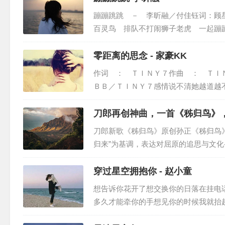
ｏｈ ｏｈ
蹦蹦跳跳 － 李昕融／付佳钰词：顾
原著 ： 南派三叔
百灵鸟 排队不打闹狮子老虎 一起蹦
配唱 ： 徐威＠５２Ｈｚ Ｓｔｕｄｉｏ Ｓｈａｎｇ
世界拥抱跟我一起蹦蹦 跳跳 阳光在
我一起蹦蹦 ...
零距离的思念 - 家豪KK
人声录音 ： 徐威＠５２Ｈｚ Ｓｔｕｄｉｏ Ｓｈａ
人声录音棚 ： ５２Ｈｚ Ｓｔｕｄｉｏ （Ｓｈａｎ
作词 ： ＴＩＮＹ７作曲 ： ＴＩ
ＢＢ／ＴＩＮＹ７感情说不清她越道越
特别鸣谢 ： 周深工作室
ｌｄ不停下零距离的想念我们的过程遥
鼓 ： 李守信
桌上的相片 ...
刀郎再创神曲，一首《秭归鸟》
弦乐 ： 曜爆甘音樂工作室
刀郎新歌《秭归鸟》原创孙正《秭归鸟
和声 ： 周深／Ｂｒｉａｎ Ｃｈｅｎｇ
归来”为基调，表达对屈原的追思与文化
混音 ： 周天澈
楚魂；暮雨来千载，离骚彻夜鸣。魂兮归
母带 ： 全相彦
上挂...
穿过星空拥抱你 - 赵小童
制作公司 ： 焱宜文传
想告诉你花开了想交换你的日落在挂电
出品 ： 网易云音乐·云上工作室Ｘ量子泛娱
多久才能牵你的手想见你的时候我就抬
痛都化为相拥的手哪怕沿途错过我一定
出品人 ： 黄俊