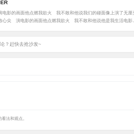
PER
演电影的画面他点燃我欲火 我不敢和他说我们的碰面像上演了无厘
放心尖 演电影的画面他点燃我欲火 我不敢和他说他是我生活电影
：一晚上不回家 不写歌不接电话 不知道我在想什么夜总会喝大酒
的看法和观点。