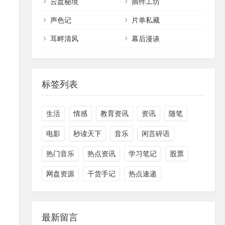
云盘秘境
插件工坊
声色记
片单私藏
耳畔清风
幕后漫谈
标签列表
生活
情感
教育资讯
资讯
随笔
电影
秒读天下
音乐
闲言碎语
热门音乐
热点资讯
学习笔记
股票
网盘资源
干货手记
热点速递
最新留言