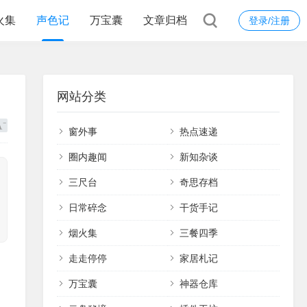
火集
声色记
万宝囊
文章归档
登录/注册
网站分类
窗外事
热点速递
圈内趣闻
新知杂谈
三尺台
奇思存档
日常碎念
干货手记
烟火集
三餐四季
走走停停
家居札记
万宝囊
神器仓库