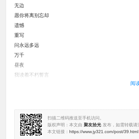
无边
愿你将离别忘却
遗憾
重写
问永远多远
万千
昼夜
我读着不朽誓言
阅
守着重逢之约
又十年
再多少个明天
当你不见
扫描二维码推送至手机访问。
抬头看
版权声明：本文由
聚友拾光
发布，如需转载请
本文链接：
https://www.jy321.com/post/39.html
看你化作皎月