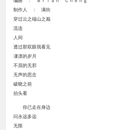
编曲 ： Ｂｒｉａｎ Ｃｈｅｎｇ
制作人 ： 满街
穿过云之端山之巅
流连
人间
透过那双眼我看见
凄凛的岁月
不屈的无邪
无声的思念
破晓之前
抬头看
你已走在身边
问永远多远
无限