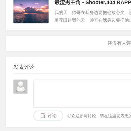
没说当你在左...
最渣男主角 - Shooter,404 RAP
监制 ： 回凤超／闵嘉瑜
我的天 帅哥在我身边要把他放心尖 
企划 ： 肖尧／深渊
版花田错我的天 帅哥在我身边要把他
里的最佳男主角４０４ ＲＡＰＰＥＲ
我的兄弟们离...
发表评论
评论
◎欢迎参与讨论，请在这里发表您