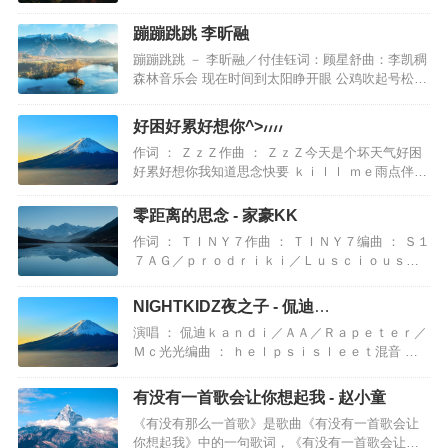
音乐编曲：郭小峰＠耳肆山白鼓：邓华龙＠维伴音
乐合音：石行＠维伴音乐监唱：石行＠维伴音乐／
蹦蹦跳跳 李昕融
傑夫李音频编辑：石行＠维伴音乐混音：黄可爱＠
蹦蹦跳跳 － 李昕融／付佳钰词：顾星舒曲：李凯稠
维伴音乐录音棚：维伴音乐录音棚／小柯录音棚母
森林音乐会 现在时间到太阳睁开眼 公鸡吹起号松鼠
带：鲍航＠Ｈｉ－ｙｕｅ Ｓｔｕｄ…
百灵鸟 排队不打闹狮子老虎 一起蹦蹦跳乌龟和兔子
远方正赛跑背上小书包 我要去学校现在就出发 和世
好困好累好想你^>៸៸៸៸
界拥抱跟我一起蹦蹦 跳跳 阳光在照耀蹦蹦 跳跳 我
作词 ： ＺｚＺ作曲 ： ＺｚＺ今天是个坏天气好困
们没烦恼蹦蹦 跳跳 从不睡懒觉好事要来到 跟我一
好累好想你我知道思念快要 ｋｉｌｌ ｍｅ雨点伴着
起蹦蹦…
我泪滴这感觉陌生又熟悉好困好累好想你又笨又疼
漫目无地假装失去了记忆离开我你是不是过得更好
零距离的思念 - 家豪KK
一点和别人亲热的时候会不会睁眼他在不在你身边
作词 ： ＴＩＮＹ７作曲 ： ＴＩＮＹ７编曲 ： Ｓ１
我痛的像在触电你是我夜晚的梦魇感觉很近又很远
７ＡＧ／ｐｒｏｄｒｉｋｉ／ＬｕｓｃｉｏｕｓＢ
我猜你在和他聊天或者在同个…
Ｂ／ＴＩＮＹ７感情说不清她越道越不明白让盲目
的爱变习惯延续浪漫除非让时间终结ｗｈｏｌｅ ｗ
NIGHTKIDZ夜之子 - 侃迪
ｏｒｌｄ不停下零距离的想念我们的过程遥远但并
kandi,AA,Rapeter,Mc光光
演唱 ： 侃迪ｋａｎｄｉ／ＡＡ／Ｒａｐｅｔｅｒ／
不艰难让情歌在零点转这世界因为你变温暖不停下
Ｍｃ光光编曲 ： ｈｅｌｐｓｉｓｌｅｅｔ混音 ：
零距离的思念桌上的相片…
ＧｈｅｔｔｏＫｉｄ＿ＯＧＫａｎｄｉ：Ｉ ｆｉｇ
ｈｔ ｆｏｒ ｔｈｅ ｍｏｎｅｙ ｆｉｇｈｔ ｆｏｒ
有没有一首歌会让你想起我 - 赵小童
ｍｙ ｂａｂｙＷａｋｅ ｕｐ ｉｎ ｔｈｅ ｎｉｇｈ
《有没有那么一首歌》是歌曲《有没有一首歌会让
ｔ我出门在黑夜当你的安全受到威胁那我得给你整
你想起我》中的一句歌词，《有没有一首歌会让你
点儿少…