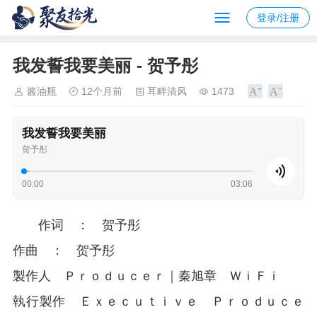
登录/注册
我发誓我要美丽 - 贺予彤
酱油瓶
12个月前
耳畔清风
1473
我发誓我要美丽
贺予彤
00:00
03:06
作词 ： 贺予彤
作曲 ： 贺予彤
製作人 Ｐｒｏｄｕｃｅｒ｜秦旭章 ＷｉＦｉ
執行製作 Ｅｘｅｃｕｔｉｖｅ Ｐｒｏｄｕｃｅ