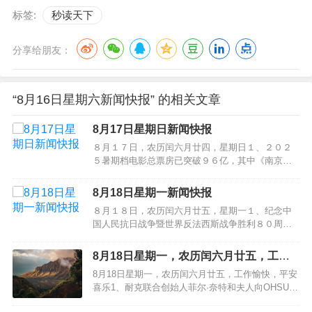
标签:
秒读天下
分享给朋友：
“8月16日星期六新闻快报” 的相关文章
8月17日星期日新闻快报
８月１７日，农历闰六月廿四，星期日１、２０２
５暑期档电影总票房已突破９６亿，其中《南京照
相馆》票房超２５亿领跑；２、前７月全国新建商
品房销售面积近５．１６亿平方米，同比下降
8月18日星期一新闻快报
４％；新建商品房销售额约４９５６６亿元，下降
８月１８日，农历闰六月廿五，星期一１、纪念中
６．５％；３、官方通报“女司机亮证逼迫让路事件”
国人民抗日战争暨世界反法西斯战争胜利８０周年
后续处理结果：“亮证女”丈夫被注销行…
大会第二次综合演练顺利完成；２、首届世界人形
机器人运动会落幕，世界人形机器人运动联合会宣
8月18日星期一，农历闰六月廿五，工作
告成立；第二届将于２０２６年８月在北京举办；
愉快，平安喜乐
8月18日星期一，农历闰六月廿五，工作愉快，平安
３、成都世运会闭幕：产生２３３枚金牌，中国队
喜乐1、耐克联合创始人菲尔·奈特和夫人向OHSU奈
获３６金１７银１１铜位居金牌、奖牌榜…
特癌症研究所创纪录捐赠20 亿美元2、浙江省人大