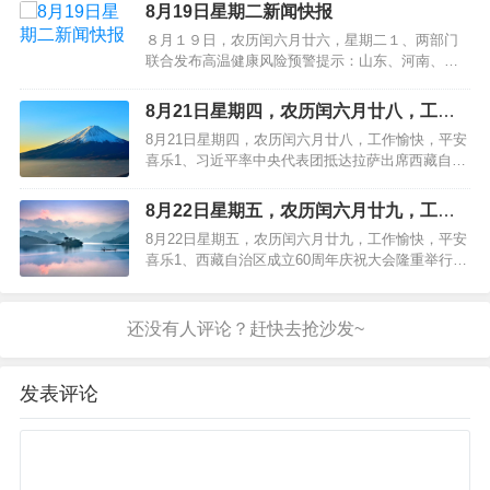
常委会党组副书记、副主任高兴夫接受审查调查3、
8月19日星期二新闻快报
医保局：支持引导将生育津贴直接发放给参保人；
８月１９日，农历闰六月廿六，星期二１、两部门
泽连斯基抵达华盛顿4、浙江省人大常委会副主任高
联合发布高温健康风险预警提示：山东、河南、安
兴夫被查，曾由省属…
徽、陕西、湖北等９省份部分地区风险极高；２、
国铁集团：暑运启动以来，全国累计发送旅客突破
8月21日星期四，农历闰六月廿八，工作
７亿人次，同比增长４．１％；３、２０２５年暑
愉快，平安喜乐
8月21日星期四，农历闰六月廿八，工作愉快，平安
期档电影总票房破１００亿，《南京照相馆》《浪
喜乐1、习近平率中央代表团抵达拉萨出席西藏自治
浪山小妖怪》《长安的荔枝》分列前三位…
区成立60周年庆祝活动2、热浪一轮接一轮，半个月
里西班牙高温已致1149人死亡3、广西多地发现超40
8月22日星期五，农历闰六月廿九，工作
例基孔肯雅热病例，疾控提示筑牢校园健康防线4、
愉快，平安喜乐
8月22日星期五，农历闰六月廿九，工作愉快，平安
阅兵活动按照阅兵式、分列式2个步骤进行，时长约
喜乐1、西藏自治区成立60周年庆祝大会隆重举行，
70分钟5、爱…
习近平出席大会2、九华旅游上半年净利增
23.96%， 5亿募资项目曾被监管问询3、运输服务单
价下滑，票均重下降带动其他收入增长，安能物流
在“内卷”中找平衡4、阻挠推搡昆明台记者采访，涉
事人被行政拘留10…
发表评论