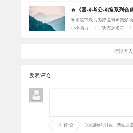
［《少儿专区资源》整理汇总］
希望能为您节省大量搜寻和整理
🔥《国考考公考编系列合
🌟资源下载与阅读说明🌟亲
小小助力。１．📚资源名称· 
涵盖了［《国考考公考编系列合
化的学习参考。希望能为您节省
发表评论
评论
◎欢迎参与讨论，请在这