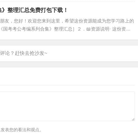
，由我们精心筛选、汇总而成，旨在为您提供系统化的学习参考。
的时间，让您…
集》整理汇总免费打包下载！
爱的朋友，您好！欢迎您来到这里，希望这份资源能成为您学习路上的
［《国考考公考编系列合集》整理汇总］２．📖资源说明· 这份资料
集》整理汇总］，由我们精心筛选、汇总而成，旨在为您提供系统
大量搜寻和…
里发表您的看法和观点。