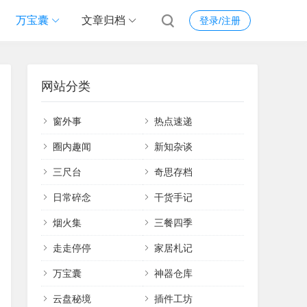
万宝囊
文章归档
登录/注册
网站分类
窗外事
热点速递
圈内趣闻
新知杂谈
三尺台
奇思存档
日常碎念
干货手记
烟火集
三餐四季
走走停停
家居札记
万宝囊
神器仓库
云盘秘境
插件工坊