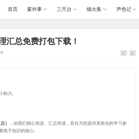
首页
窗外事
三尺台
烟火集
声色记
整理汇总免费打包下载！
04
小助力。
汇总］
，由我们精心筛选、汇总而成，旨在为您提供系统化的学习参
聚焦于知识的核心。