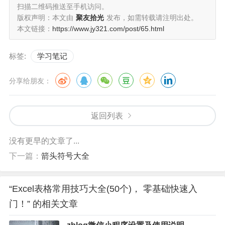
扫描二维码推送至手机访问。
数字
版权声明：本文由
聚友拾光
发布，如需转载请注明出处。
本文链接：
https://www.jy321.com/post/65.html
输入单撇再输入19、输入特殊符号
拼音输入法 - 打符号拼音20、输入今天日期
标签:
学习笔记
Ctrl + ;21、不复制隐藏的行
分享给朋友：
选取区域按Alt + ;22、生成下拉菜单
返回列表
数据-数据验证-允许-序列-选取区域或输入23、一列拆
没有更早的文章了...
分成多列
下一篇：
箭头符号大全
数据 -分列24、输入一年日期
“Excel表格常用技巧大全(50个)， 零基础快速入
输入第1天 - 开始-填充-序列-按日期-输入最后一天
门！” 的相关文章
三、格式设置25、隐藏0值