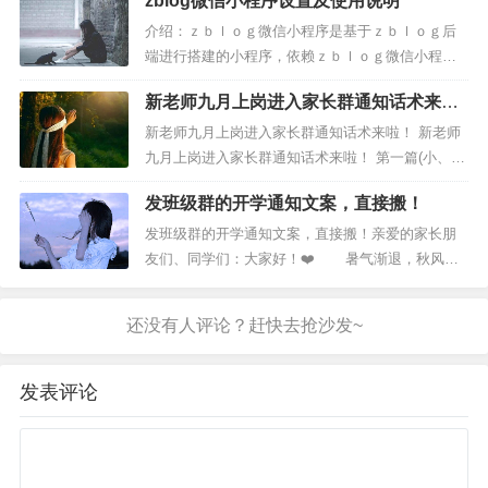
zblog微信小程序设置及使用说明
介绍：ｚｂｌｏｇ微信小程序是基于ｚｂｌｏｇ后
文件-选项-高级-在具有零值的单元格显示零去掉26、
端进行搭建的小程序，依赖ｚｂｌｏｇ微信小程序
用颜色显示一列中的重复值
插件，使用前请在应用商店下载安装ｚｂｌｏｇ微
新老师九月上岗进入家长群通知话术来
信小程序插件。安装说明：安装并启用插件，配置
开始-条件格式-突出显示单元格规则 -重复值27、用颜
啦！
小程序信息，优先配置Ａｐｐｉｄ与ＡｐｐＳｅｃ
新老师九月上岗进入家长群通知话术来啦！ 新老师
色显示一列中的重复值
ｒｅｔ；开启ａｐｉ，网站设置－－ＡＰＩ设置－
九月上岗进入家长群通知话术来啦！ 第一篇(小、
－启用ＡＰＩ协议－－保存；小程序注册...
初、高通用详细篇)各位家长，晚上好，欢迎加入X
发班级群的开学通知文案，直接搬！
开始-条件格式-最前/最后 -前10项28、给数字添加数据
班这个大家庭!我是班主任X老师兼XX老师。孩子的
成长是我们共同的目标，为了让家校沟通更紧密畅
发班级群的开学通知文案，直接搬！亲爱的家长朋
条
通，请大家自觉遵守以下班级群公约：1.认真阅读群
友们、同学们：大家好！❤️ 暑气渐退，秋风送
里的每一条通...
爽。假期已近尾声，我们即将开启开学模式，为了
开始-条件格式-数据条29、万元显示
更好的迎接新学期，特做出以下提醒： 1️⃣关于
开学时间：9月1日...
自定义格式代码：0!.0,30、日期后添加星期
发表评论
自定义格式代码：yyyy-m-d AAA31、手机分段显示
自定义格式代码：000 0000 0000