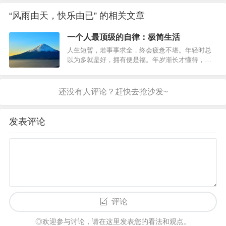
“风雨由天，快乐由已” 的相关文章
一个人最顶级的自律：极简生活
人生短暂，若事事求全，终会疲惫不堪。年轻时总
以为多就是好，拥有便是福。年岁渐长才懂得，真
正的富足，是懂得删繁就简。正如林语堂所言：“生
活所需的一切，不贵豪华，贵简洁。”一个人最顶级
的自律，不在加法，而在减法。过一种极简的生
活，身心归位，福气自来。01饮食极简，养身《黄
帝内经》有云：“饮食有节，起居有…
发表评论
评论
◎欢迎参与讨论，请在这里发表您的看法和观点。