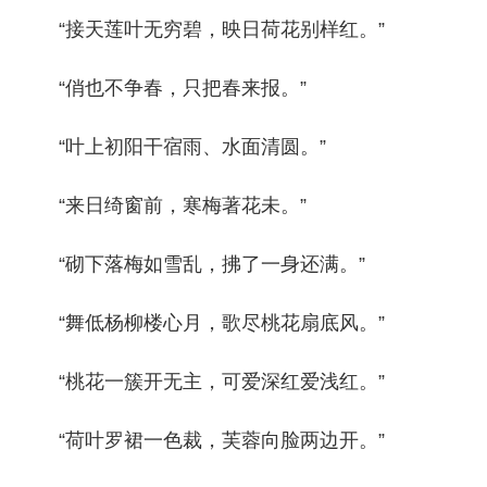
“接天莲叶无穷碧，映日荷花别样红。”
“俏也不争春，只把春来报。”
“叶上初阳干宿雨、水面清圆。”
“来日绮窗前，寒梅著花未。”
“砌下落梅如雪乱，拂了一身还满。”
“舞低杨柳楼心月，歌尽桃花扇底风。”
“桃花一簇开无主，可爱深红爱浅红。”
“荷叶罗裙一色裁，芙蓉向脸两边开。”