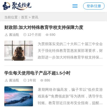
登录/注册
当前位置：
首页
> 资讯
财政部:加大对特殊教育学校支持保障力度
酱油瓶
12个月前
690
为贯彻落实党的二十大和二十届三中全会
关于强化特殊教育普惠发展部署要求，财
政部进一步加大对特殊教育学校支持保障
力度。２０２５年下达资金４２．５亿
元，比上年增加６．１亿元，增长１６．
学生每天使用电子产品不超1.5小时
８％。一是提高补助标准。２０２５年春
酱油瓶
1年前
886
季学期，支持地方将义务教育阶段特殊教
暑期网络诈骗高发，骗子常以“低价卖游
育学校和随班就读残疾学生生均公用经费
戏装备”“免费领皮肤”等为诱饵，诱导学生
补助标准由每生...
转账。教育部近日发布安全指南，提醒学