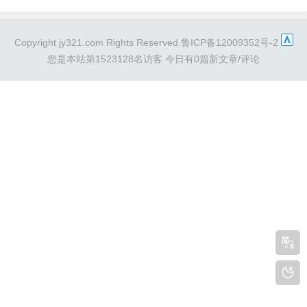
生要筑牢反诈防线，规划好屏幕时间，每
日电子产品使用不超过１．５小时。教育
Copyright jy321.com Rights Reserved.鲁ICP备12009352号-2
部提示，要注重网络安全，面对网络诈骗
您是本站第1523128名访客
今日有0篇新文章/评论
诱惑牢记：不信“天上掉馅饼”的诱惑；不
点来历不明的链接、二维码；不跟陌生网
友约线...