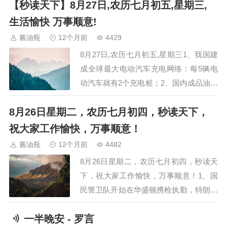
【秒读天下】8月27日,农历七月初五,星期三,
家庭!我是班主任X老师兼XX老师。孩子
的成长是我们共同的目标，为了让家校沟
生活愉快 万事顺意!
通更紧密畅通，请大家自觉遵守以下班级
酱油瓶
12个月前
4429
群公约：1.认真阅读群里的每一条通…
8月27日,农历七月初五,星期三1、我国建
成全球最大电动汽车充电网络：每5辆电
动汽车就有2个充电桩；2、国内成品油价
年内第七次下调，汽油每吨下调180元，
8月26日星期二，农历七月初四，秒读天下，
车主加满一箱油少花7元；3、我国江门中
微子实验大型科学装置正式运行：位于地
祝大家工作愉快，万事顺意！
下700米，可以探测53公里外台山和阳江
酱油瓶
12个月前
4482
核电站产生的中微子；4、寒武纪市…
8月26日星期二，农历七月初四，秒读天
下，祝大家工作愉快，万事顺意！1、国
民警卫队开始在华盛顿携枪执勤，特朗普
还准备向美国第三大城市派兵2、美团回
一半晚安 - 罗言
应“退款未到账”：已修复信息滞后问题，