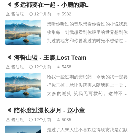
多远都要在一起 - 小鹿的露L
机制意见、制定教师职业行为十项准则，
更会同公安部严厉打击诋毁、污名教师等
酱油瓶
12个月前
5982
违法行为，建立涉师不实举报澄清机制；
想听你听过的音乐想看你看过的小说我想
同时提及这是教育部时隔两年，再次在教
收集每一刻我想看到你眼里的世界想到你
师节前夕就…
到过的地方和你曾渡过的时光不想错过每
一刻多希望我一直在你身旁未来何从何去
海誓山盟 - 王震,Lost Team
你快乐我也就没关系对你我最熟悉你爱自
由我却更爱你我能习惯远距离爱总是身不
酱油瓶
12个月前
5458
由己宁愿换个方式至少还能遥远爱着你爱
给我一些过期的安眠药，今晚的我一定要
能克服远距离多远都要在一起你已经不再
把你忘掉，就让失落再来陪我睡上一觉，
存在我世界里…
太多的嘲笑 笑我无可救药。这并不好
笑，思念也是一种预兆，我把你放在心
陪你度过漫长岁月 - 赵小童
上，你却给我一刀，你的微笑，这其实并
不重要，这其实并不重要，我 年少你飘
酱油瓶
12个月前
5035
渺，我们在爱的世界里面环绕，看不到，
走过了人来人往不喜欢也得欣赏我是沉默