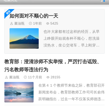
电脑浏览
手机浏览
电脑浏览
如何面对不顺心的一天
酱油瓶
1年前
5425
也许大家都有过这样的经历，从早
上睁眼开始就各种不顺心，想洗澡
没热水，坐公交堵车，早上刚穿的
新鞋子被人踩了一脚，到公司被领
导批评等等，如何面对这不顺的一
教育部：澄清涉师不实举报，严厉打击诋毁、
天呢？你要是一直说：这一天真不
污名教师等违法行为
顺干什么都不顺啊，从早上出门就
酱油瓶
11个月前
28155
各种不顺。一直想着自己怎么怎么
在第４１个教师节来临之际，教育部召开
不顺了，那接下去你干什么还是不
新闻发布会，教育部教师工作司司长俞伟
顺的。我们要有一个好的心态，
跃明确指出，过去一年不仅落实师德违规
敢…
“零容忍”，出台新时代师德师风建设长效