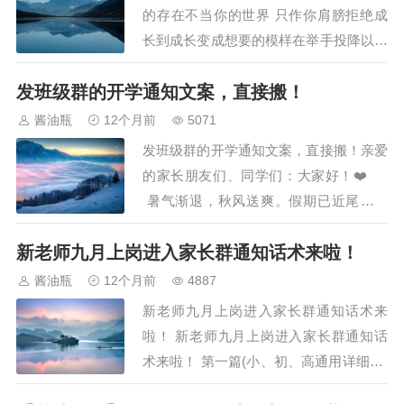
我才能依靠，你说你一直会陪着我到老，
的存在不当你的世界 只作你肩膀拒绝成
Ｗｈａｔ＇ｓ ａ…
长到成长变成想要的模样在举手投降以前
让我再陪你一段陪你把沿路感想活出了答
发班级群的开学通知文案，直接搬！
案陪你把独自孤单变成了勇敢一次次失去
又重来 我没离开陪伴是 最长情的告白陪
酱油瓶
12个月前
5071
你把想念的酸 拥抱成温暖陪你把彷徨 写
发班级群的开学通知文案，直接搬！亲爱
出情节来未来多漫长 再漫长 还有期待陪
的家长朋友们、同学们：大家好！❤️
伴你…
暑气渐退，秋风送爽。假期已近尾声，
我们即将开启开学模式，为了更好的迎接
新老师九月上岗进入家长群通知话术来啦！
新学期，特做出以下提醒： 1️⃣关于开
学时间：9月1日…
酱油瓶
12个月前
4887
新老师九月上岗进入家长群通知话术来
啦！ 新老师九月上岗进入家长群通知话
术来啦！ 第一篇(小、初、高通用详细篇)
各位家长，晚上好，欢迎加入X班这个大