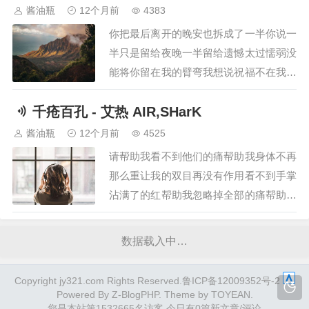
每笔订单都可追溯3、大连科技学院通报
酱油瓶
12个月前
4383
工资停发：因贷款担保纠纷延期发放，已
你把最后离开的晚安也拆成了一半你说一
解决4、前东方甄选主播顿顿单飞后首
半只是留给夜晚一半留给遗憾太过懦弱没
秀，两天直…
能将你留在我的臂弯我想说祝福不在我身
边的你岁岁都平安是我想太简单疼痛感来
千疮百孔 - 艾热 AIR,SHarK
的太缓慢这眼泪太突然就顺着脸颊往我心
里面钻我懂 你留给我的伤口不是我停下
酱油瓶
12个月前
4525
的理由我才懂 没什么是永久一直到生命
请帮助我看不到他们的痛帮助我身体不再
的 尽头你把最后离开的晚安也拆成了一
那么重让我的双目再没有作用看不到手掌
半你说一半只…
沾满了的红帮助我忽略掉全部的痛帮助我
麻木让心变得空让我的良知再没有作用请
让这一切都变成个梦梦里的花儿盛开着我
数据载入中…
再也不用等花落梦醒了才发现包围住我的
是无尽的沙漠残阳指引着我的麦克是在捕
Copyright jy321.com Rights Reserved.鲁ICP备12009352号-2
猎还是被抓获这个头铁的家伙怎么还拖拽
Powered By
Z-BlogPHP
. Theme by
TOYEAN
.
您是本站第1532665名访客
今日有0篇新文章/评论