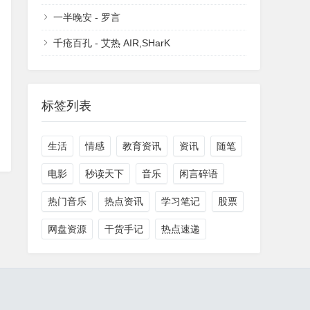
一半晚安 - 罗言
千疮百孔 - 艾热 AIR,SHarK
标签列表
生活
情感
教育资讯
资讯
随笔
电影
秒读天下
音乐
闲言碎语
热门音乐
热点资讯
学习笔记
股票
网盘资源
干货手记
热点速递