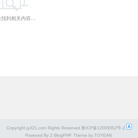
未找到相关内容…
Copyright jy321.com Rights Reserved.鲁ICP备12009352号-2
Powered By
Z-BlogPHP
. Theme by
TOYEAN
.