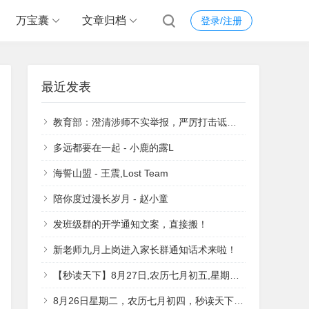
万宝囊
文章归档
登录/注册
最近发表
教育部：澄清涉师不实举报，严厉打击诋毁、污名教师等违法行为
多远都要在一起 - 小鹿的露L
海誓山盟 - 王震,Lost Team
陪你度过漫长岁月 - 赵小童
发班级群的开学通知文案，直接搬！
新老师九月上岗进入家长群通知话术来啦！
【秒读天下】8月27日,农历七月初五,星期三, 生活愉快 万事顺意!
8月26日星期二，农历七月初四，秒读天下，祝大家工作愉快，万事顺意！