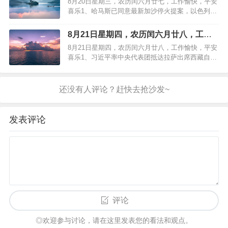
8月20日星期三，农历闰六月廿七，工作愉快，平安
招聘900人，保安保洁要求本科学历5、麦当劳经典
喜乐1、哈马斯已同意最新加沙停火提案，以色列准
奶昔限时回归，门店…
备边打边评估2、小鹏汽车上半年净亏损收窄至11.4
亿，交付量同比增超两倍3、广州警方：余某翔因涉
8月21日星期四，农历闰六月廿八，工作
嫌冒充军人招摇撞骗罪被依法采取刑事强制措施4、
愉快，平安喜乐
8月21日星期四，农历闰六月廿八，工作愉快，平安
加大全民健身场地供给，目前我国社区15分钟健身
喜乐1、习近平率中央代表团抵达拉萨出席西藏自治
圈基本实现5、东航…
区成立60周年庆祝活动2、热浪一轮接一轮，半个月
里西班牙高温已致1149人死亡3、广西多地发现超40
例基孔肯雅热病例，疾控提示筑牢校园健康防线4、
阅兵活动按照阅兵式、分列式2个步骤进行，时长约
70分钟5、爱…
发表评论
评论
◎欢迎参与讨论，请在这里发表您的看法和观点。