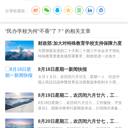
分享给朋友：
“民办学校为何“不香”了？” 的相关文章
财政部:加大对特殊教育学校支持保障力度
为贯彻落实党的二十大和二十届三中全会关于强化
特殊教育普惠发展部署要求，财政部进一步加大对
特殊教育学校支持保障力度。２０２５年下达资金
４２．５亿元，比上年增加６．１亿元，增长１
8月18日星期一新闻快报
６．８％。一是提高补助标准。２０２５年春季学
８月１８日，农历闰六月廿五，星期一１、纪念中
期，支持地方将义务教育阶段特殊教育学校和随班
国人民抗日战争暨世界反法西斯战争胜利８０周年
就读残疾学生生均公用经费补助标准由每生…
大会第二次综合演练顺利完成；２、首届世界人形
机器人运动会落幕，世界人形机器人运动联合会宣
8月19日星期二，农历闰六月廿六，工作
告成立；第二届将于２０２６年８月在北京举办；
愉快，平安喜乐
8月19日星期二，农历闰六月廿六，工作愉快，平安
３、成都世运会闭幕：产生２３３枚金牌，中国队
喜乐1、国新办将举行新闻发布会，介绍阅兵准备工
获３６金１７银１１铜位居金牌、奖牌榜…
作有关情况2、“淘宝首个程序员”加盟创业公司，后
者创始人曾是阿里研究员3、新疆维吾尔自治区财政
8月20日星期三，农历闰六月廿七，工作
厅原厅长郝磊履新伊犁州党委副书记4、胖东来新店
愉快，平安喜乐