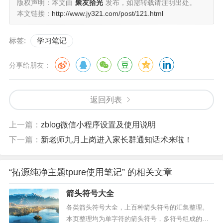
版权声明：本文由
聚友拾光
发布，如需转载请注明出处。
本文链接：
http://www.jy321.com/post/121.html
标签:
学习笔记
若希望手机端底部显示侧栏模块内容，可在色彩设置
分享给朋友：
－自定义ＣＳＳ中添加以下代码（Ｖ４．８版本支持手机
端展示侧栏模块）：
返回列表
手机端每个页面底部都显示侧栏：
上一篇：
zblog微信小程序设置及使用说明
下一篇：
新老师九月上岗进入家长群通知话术来啦！
＠ｍｅｄｉａ　ｓｃｒｅｅｎ　ａｎｄ　（ｍａｘ－
“拓源纯净主题tpure使用笔记” 的相关文章
箭头符号大全
各类箭头符号大全，上百种箭头符号的汇集整理。
本页整理均为单字符的箭头符号，多符号组成的箭