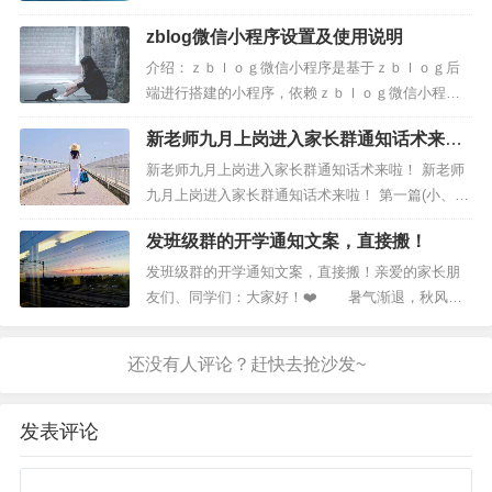
仅文章页手机端底部显示侧栏：
图案本页不列。↑ ↓ ← → ↖ ↗ ↙ ↘
zblog微信小程序设置及使用说明
↔ ↕ ➻ ➼ ➽ ➸ ➳ ➺ ➻ ➴ ➵ ➶
＠ｍｅｄｉａ　ｓｃｒｅｅｎ　ａｎｄ　（ｍａｘ－
➷ ➹ ▶ ➩ ➪ ➫ ➬ ➭ ➮ ➯ ➱ ➲
介绍：ｚｂｌｏｇ微信小程序是基于ｚｂｌｏｇ后
➾ ➔ ➘ ➙ ➚ ➛ ➜ ➝ ➞ ➟ ➠ ➡
端进行搭建的小程序，依赖ｚｂｌｏｇ微信小程序
➢ ...
插件，使用前请在应用商店下载安装ｚｂｌｏｇ微
新老师九月上岗进入家长群通知话术来
信小程序插件。安装说明：安装并启用插件，配置
啦！
小程序信息，优先配置Ａｐｐｉｄ与ＡｐｐＳｅｃ
新老师九月上岗进入家长群通知话术来啦！ 新老师
ｒｅｔ；开启ａｐｉ，网站设置－－ＡＰＩ设置－
九月上岗进入家长群通知话术来啦！ 第一篇(小、
－启用ＡＰＩ协议－－保存；小程序注册...
初、高通用详细篇)各位家长，晚上好，欢迎加入X
发班级群的开学通知文案，直接搬！
班这个大家庭!我是班主任X老师兼XX老师。孩子的
吐司提示用法：
成长是我们共同的目标，为了让家校沟通更紧密畅
发班级群的开学通知文案，直接搬！亲爱的家长朋
通，请大家自觉遵守以下班级群公约：1.认真阅读群
友们、同学们：大家好！❤️ 暑气渐退，秋风送
里的每一条通...
爽。假期已近尾声，我们即将开启开学模式，为了
／／提示信息，　毫秒数，　位置（ｔｏｐ：屏幕上方
更好的迎接新学期，特做出以下提醒： 1️⃣关于
开学时间：9月1日...
发表评论
２０２５－０３－２５ 更新Ｖ５．０．５