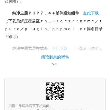
部关闭）。
纯净主题ＰＨＰ７．４＋邮件通知组件
点此下载
（下载后解压覆盖至ｚｂ＿ｕｓｅｒｓ／ｔｈｅｍｅ／ｔ
ｐｕｒｅ／ｐｌｕｇｉｎ／ｐｈｐｍａｉｌｅｒ同名目录
下即可）
纯净主题宽屏样式表
点此下载
（下载后上传至ｚ
ｂ＿ｕｓｅｒｓ／ｔｈｅｍｅ／ｔｐｕｒｅ／ｓｔｙｌｅ
阅读剩余的95%
同名目录下覆盖）
若列表和文章页标题下方的作者链接不希望点击，可
在
ＳＥＯ
设置－页头通用代码处添加以下代码：
扫描二维码推送至手机访问。
＜ｓｃｒｉｐｔ＞＄（ｆｕｎｃｔｉｏｎ（）｛＄（