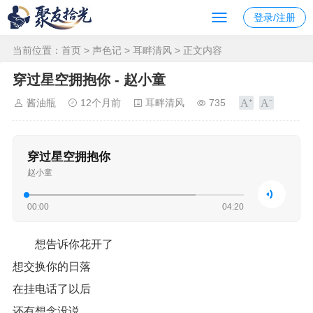
登录/注册
当前位置：
首页
>
声色记
>
耳畔清风
> 正文内容
穿过星空拥抱你 - 赵小童
酱油瓶
12个月前
耳畔清风
735
穿过星空拥抱你
赵小童
00:00
04:20
想告诉你花开了
想交换你的日落
在挂电话了以后
还有想念没说