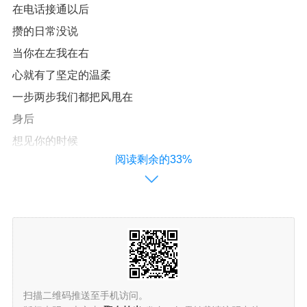
在电话接通以后
攒的日常没说
当你在左我在右
心就有了坚定的温柔
一步两步我们都把风甩在
身后
想见你的时候
阅读剩余的33%
我就抬起头看夜空
星星在闪烁连成的轮廓
正是你的笑容
见到你的时候
分别的苦痛都化为相拥的手
哪怕沿途错过
我一定会在终点等候
扫描二维码推送至手机访问。