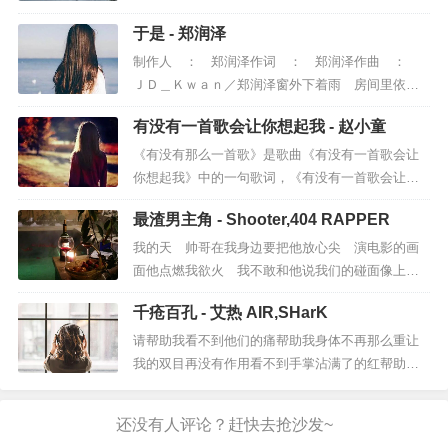
维伴音乐编曲：郭小峰＠耳肆山白鼓：邓华龙＠维
于是 - 郑润泽
伴音乐合音：石行＠维伴音乐监唱：石行＠维伴音
乐／傑夫李音频编辑：石行＠维伴音乐混音：黄可
制作人 ： 郑润泽作词 ： 郑润泽作曲 ：
爱＠维伴音乐录音棚：维伴音乐录音棚／小柯录音
ＪＤ＿Ｋｗａｎ／郑润泽窗外下着雨 房间里依然
棚母带：鲍航＠Ｈｉ－ｙｕｅ Ｓｔｕｄ...
很冷清等着你出现 从来没改变昨晚想到你 被寂
有没有一首歌会让你想起我 - 赵小童
寞包裹的恐惧等待黎明 等待深爱的你能不能留下
来再陪着我数次星星能不能别提起念念不忘的他能
《有没有那么一首歌》是歌曲《有没有一首歌会让
不能告诉我你这次离开的各种原因只能和孤独亲
你想起我》中的一句歌词，《有没有一首歌会让你
密 像小孩想要星星忘不了你我互相的甜蜜...
想起我》是收录在专辑《忘忧草》中的一首国语歌
最渣男主角 - Shooter,404 RAPPER
曲，由周传雄作曲，李宗盛、李焯雄填词，周华健
演唱。歌词：灯熄灭了，月亮是寂寞的眼。静静看
我的天 帅哥在我身边要把他放心尖 演电影的画
着，谁孤枕难眠。远处传来那首熟悉的歌，那些心
面他点燃我欲火 我不敢和他说我们的碰面像上演
声为何那样微弱。很久不见，你现在都还...
了无厘头版花田错我的天 帅哥在我身边要把他放
千疮百孔 - 艾热 AIR,SHarK
心尖 演电影的画面他点燃我欲火 我不敢和他说
他是我生活电影院里的最佳男主角４０４ ＲＡＰ
请帮助我看不到他们的痛帮助我身体不再那么重让
ＰＥＲ：一晚上不回家 不写歌不接电话 不知道
我的双目再没有作用看不到手掌沾满了的红帮助我
我在想什么夜总会喝大酒和我的兄弟们离...
忽略掉全部的痛帮助我麻木让心变得空让我的良知
再没有作用请让这一切都变成个梦梦里的花儿盛开
着我再也不用等花落梦醒了才发现包围住我的是无