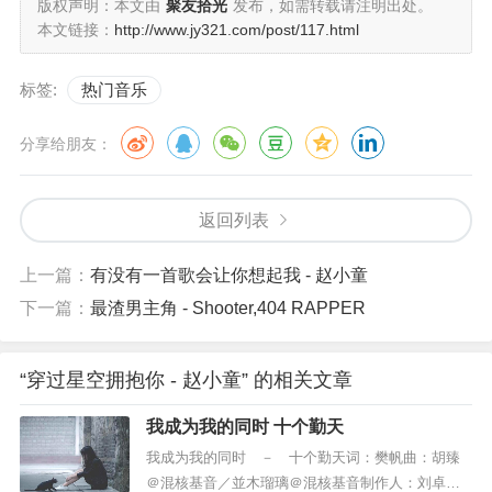
版权声明：本文由
聚友拾光
发布，如需转载请注明出处。
想见你的时候
本文链接：
http://www.jy321.com/post/117.html
我就抬起头看夜空
星星在闪烁连成的轮廓
标签:
热门音乐
正是你的笑容
分享给朋友：
见到你的时候
分别的苦痛都化为相拥的手
返回列表
哪怕沿途错过
我一定会在终点等候
上一篇：
有没有一首歌会让你想起我 - 赵小童
我一定会在终点等候
下一篇：
最渣男主角 - Shooter,404 RAPPER
想见你的时候
我就抬起头看夜空
“穿过星空拥抱你 - 赵小童” 的相关文章
我成为我的同时 十个勤天
我成为我的同时 － 十个勤天词：樊帆曲：胡臻
＠混核基音／並木瑠璃＠混核基音制作人：刘卓＠