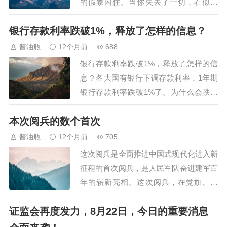
的假象困住。当你失去了一切，看似落
魄，其实也意味着你有机会重新来过。莫
银行存款利率跌破1%，释放了怎样的信息？
言曾说：“一无所有指的是你失去了一
切，也指的是你两手空空，随时可以拥抱
酱油瓶
12个月前
688
一切。”当我们不再被沉重的包袱拖拽，
银行存款利率跌破1%，释放了怎样的信
才能看清生活真正的模样。很多人以为，
息？各大国有银行下调存款利率，1年期
拥有越多，人生…
银行存款利率跌破1%了。为什么会跌破
1%呢？主要有两个原因：一是，不跌不
本次阅兵的数个首次
行，银行扛不住。因为存款是银行的负
债，存款利率越高，银行的债务成本就越
酱油瓶
12个月前
705
高。银行的业务本质上就是，把民众的存
这次阅兵是全面推进中国式现代化进入新
款低息借过来，再高息贷出去，赚的是息
征程的首次阅兵，是人民军队奋进建军百
差。可现在，央…
年的崭新亮相。这次阅兵，在党旗、国
旗、军旗引领下，受阅方队将擎军旗和武
证监会再度发力，8月22日，今日的重要消息
警部队旗集中亮相，是我军力量结构新布
局在阅兵中的首次集中展示。这次参阅的