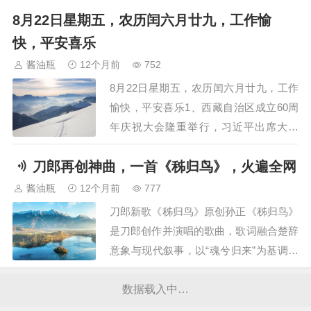
8月22日星期五，农历闰六月廿九，工作愉
及《高清电子课本和教师用书》整理汇
总］２. 📖资源说明· 这份资料涵盖了
快，平安喜乐
［小学／初中／高中／中职／全科目及
酱油瓶
12个月前
752
《高清电子课本和教师用书》整理汇
8月22日星期五，农历闰六月廿九，工作
总］，由我们…
愉快，平安喜乐1、西藏自治区成立60周
年庆祝大会隆重举行，习近平出席大会
2、九华旅游上半年净利增 23.96%， 5亿
刀郎再创神曲，一首《秭归鸟》，火遍全网
募资项目曾被监管问询3、运输服务单价
下滑，票均重下降带动其他收入增长，安
酱油瓶
12个月前
777
能物流在“内卷”中找平衡4、阻挠推搡昆
刀郎新歌《秭归鸟》原创孙正《秭归鸟》
明台记者采访，涉事人被行政拘留10…
是刀郎创作并演唱的歌曲，歌词融合楚辞
意象与现代叙事，以“魂兮归来”为基调，
表达对屈原的追思与文化寻根。歌词全文‌
主歌部分‌魂兮归来，魂兮归来！弭棹西陵
数据载入中…
沚，沉歌酹楚魂；暮雨来千载，离骚彻夜