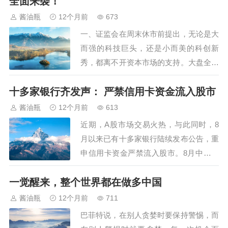
全面来袭！
武器装备，都是从国产现役主战装备中遴
酱油瓶
12个月前
673
选，首次亮相的新型装备占比很大。部分
一、证监会在周末休市前提出，无论是大
陆海空基战略重…
而强的科技巨头，还是小而美的科创新
秀，都离不开资本市场的支持。大盘全天
出现近3100只个股下跌，三大指数冲高回
十多家银行齐发声： 严禁信用卡资金流入股市
落，但是到目前为止，市场整体的上涨行
情尚未结束。虽然市场没有选择短期加速
酱油瓶
12个月前
613
上攻的模式，但短暂的震荡之后，市场仍
近期，A股市场交易火热，与此同时，8
有进一步上涨的潜力。技术上，目前几大
月以来已有十多家银行陆续发布公告，重
指数至少还…
申信用卡资金严禁流入股市。8月中旬，
陕西农信发布公告，对信用卡资金用途作
一觉醒来，整个世界都在做多中国
进一步明确：信用卡资金不得用于投资理
财领域，包括股票、基金、期货、虚拟
酱油瓶
12个月前
711
币、投资型贵金属、股权投资等。该公告
巴菲特说，在别人贪婪时要保持警惕，而
指出，若信用卡资金用于以上或其他非消