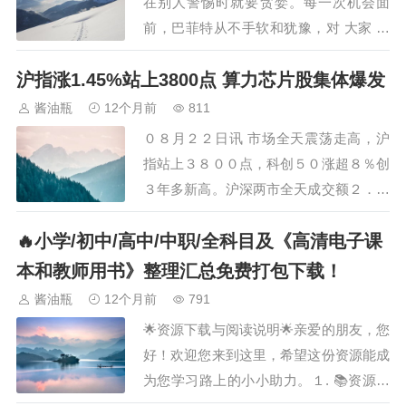
在别人警惕时就要贪婪。每一次机会面
费领域，则有可…
前，巴菲特从不手软和犹豫，对 大家 而
言，机会不是每次都有，遇到了我们就要
沪指涨1.45%站上3800点 算力芯片股集体爆发
快速出手。国内还在犹豫牛市是否见顶之
际， 华尔街资本已经果断进场、做多中
酱油瓶
12个月前
811
国 。开始疯狂地抢筹，拼命地空翻多。
０８月２２日讯 市场全天震荡走高，沪
外资就好像猎人嗅到了猎物，不惜一切代
指站上３８００点，科创５０涨超８％创
价地扑上去。…
３年多新高。沪深两市全天成交额２．５
５万亿，较上个交易日放量１２２７亿。
🔥小学/初中/高中/中职/全科目及《高清电子课
盘面上，市场热点集中在算力和芯片方
向，个股涨多跌少，全市场超２８００只
本和教师用书》整理汇总免费打包下载！
个股上涨。从板块来看，算力股全线爆
酱油瓶
12个月前
791
发，云天励飞等多股涨停。芯片股集体大
🌟资源下载与阅读说明🌟亲爱的朋友，您
涨，寒武纪涨停创…
好！欢迎您来到这里，希望这份资源能成
为您学习路上的小小助力。１. 📚资源名
称· ［小学／初中／高中／中职／全科目