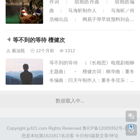
作词 ： 胡期皓作曲 ： 胡期皓编
曲 ： 马海昕制作人 ： 马海昕／何
浩楠出品 ： 网易子弹早就预料到会是
这样难道需要我主动拥抱示好树上知了鸣
叫这春夜多漫长微风掠过宁静而忧伤未来
等不到的等待 檀健次
辽阔一起看夕阳多好只是听说爱上一个人
酱油瓶
12个月前
1312
会疯掉无可救药小猫知道 小狗知道连小
等不到的等待 （《长相思》电视剧相柳
草都知道你的发香你的脸庞你温柔的微笑
主题曲） － 檀健次词：桐华曲：董冬
朋友知道 邻居...
冬编曲：闫天午制作人：董冬冬弦乐：国
际首席爱乐乐团弦乐监制：李朋大提琴：
张平和音：许一鸣人声录音：王倩倩＠红
数据载入中...
点录音棚录音：丁可＠冬曦音乐混音：时
俊峰＠福达录音棚ＯＰ：上海冬曦音乐文
化传播有限公司ＳＰ：索尼音乐版权代理
Copyright jy321.com Rights Reserved.鲁ICP备12009352号-2
（北京）有限...
您是本站第1521817名访客
今日有0篇新文章/评论