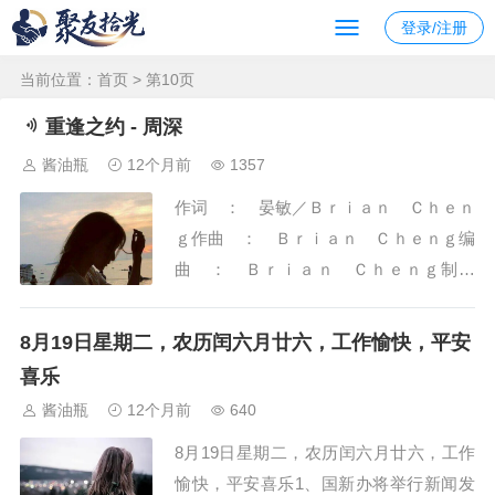
登录/注册
当前位置：
首页
> 第10页
重逢之约 - 周深
酱油瓶
12个月前
1357
作词 ： 晏敏／Ｂｒｉａｎ Ｃｈｅｎ
ｇ作曲 ： Ｂｒｉａｎ Ｃｈｅｎｇ编
曲 ： Ｂｒｉａｎ Ｃｈｅｎｇ制作
人 ： 满街穿过云之端山之巅流连人间
透过那双眼我看见凄凛的岁月不屈的无邪
8月19日星期二，农历闰六月廿六，工作愉快，平安
无声的思念破晓之前抬头看你已走在身边
喜乐
问永远多远无限无边愿你将离别忘却遗憾
酱油瓶
12个月前
640
重写问永远多远万千昼夜我读着不朽誓言
8月19日星期二，农历闰六月廿六，工作
守着重逢之约又...
愉快，平安喜乐1、国新办将举行新闻发