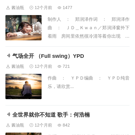
成立；第二届将于２０２６年８月在北京
酱油瓶
12个月前
1477
举办；３、成都世运会闭幕：产生２３３
制作人 ： 郑润泽作词 ： 郑润泽作
枚金牌，中国队获３６金１７银１１铜位
曲 ： ＪＤ＿Ｋｗａｎ／郑润泽窗外下
居金牌、奖牌榜...
着雨 房间里依然很冷清等着你出现 从
来没改变昨晚想到你 被寂寞包裹的恐惧
等待黎明 等待深爱的你能不能留下来再
气场全开 （Full swing）YPD
陪着我数次星星能不能别提起念念不忘的
酱油瓶
12个月前
721
他能不能告诉我你这次离开的各种原因只
作曲 ： ＹＰＤ编曲 ： ＹＰＤ纯音
能和孤独亲密 像小孩想要星星忘不了你
乐，请欣赏...
我互相的甜蜜...
全世界就你不知道 歌手：何浩楠
酱油瓶
12个月前
842