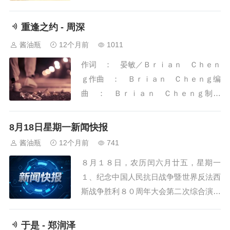
觉陌生又熟悉好困好累好想你又笨又疼漫
目无地假装失去了记忆离开我你是不是过
重逢之约 - 周深
得更好一点和别人亲热的时候会不会睁眼
酱油瓶
12个月前
1011
他在不在你身边我痛的像在触电你是我夜
作词 ： 晏敏／Ｂｒｉａｎ Ｃｈｅｎ
晚的梦魇感觉很近又很远我猜你在和他聊
ｇ作曲 ： Ｂｒｉａｎ Ｃｈｅｎｇ编
天或者在同个...
曲 ： Ｂｒｉａｎ Ｃｈｅｎｇ制作
人 ： 满街穿过云之端山之巅流连人间
透过那双眼我看见凄凛的岁月不屈的无邪
8月18日星期一新闻快报
无声的思念破晓之前抬头看你已走在身边
酱油瓶
12个月前
741
问永远多远无限无边愿你将离别忘却遗憾
８月１８日，农历闰六月廿五，星期一
重写问永远多远万千昼夜我读着不朽誓言
１、纪念中国人民抗日战争暨世界反法西
守着重逢之约又...
斯战争胜利８０周年大会第二次综合演练
顺利完成；２、首届世界人形机器人运动
会落幕，世界人形机器人运动联合会宣告
于是 - 郑润泽