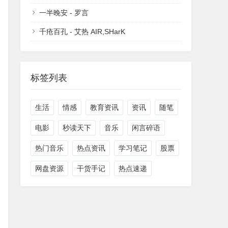
一半晚安 - 罗言
千疮百孔 - 艾热 AIR,SHarK
标签列表
生活
情感
教育资讯
资讯
随笔
电影
秒读天下
音乐
闲言碎语
热门音乐
热点资讯
学习笔记
股票
网盘资源
干货手记
热点速递