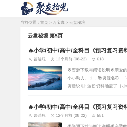
当前位置：
首页
>
万宝囊
>
云盘秘境
云盘秘境 第5页
🔥小学/初中/高中/全科目《预习复习
酱油瓶
12个月前
(08-22)
618
🌟资源下载与阅读说明🌟亲
小小助力。１．📚资源名称·
资源说明· 这份资料涵盖了［
精心筛选、汇总而成，旨在为您
🔥小学/初中/高中/全科目《预习复习
酱油瓶
12个月前
(08-22)
551
🌟资源下载与阅读说明🌟亲