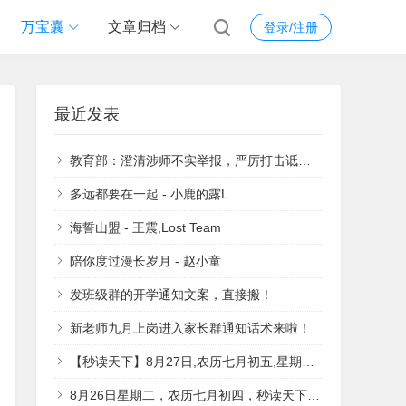
万宝囊
文章归档
登录/注册
最近发表
教育部：澄清涉师不实举报，严厉打击诋毁、污名教师等违法行为
多远都要在一起 - 小鹿的露L
海誓山盟 - 王震,Lost Team
陪你度过漫长岁月 - 赵小童
发班级群的开学通知文案，直接搬！
新老师九月上岗进入家长群通知话术来啦！
【秒读天下】8月27日,农历七月初五,星期三, 生活愉快 万事顺意!
8月26日星期二，农历七月初四，秒读天下，祝大家工作愉快，万事顺意！