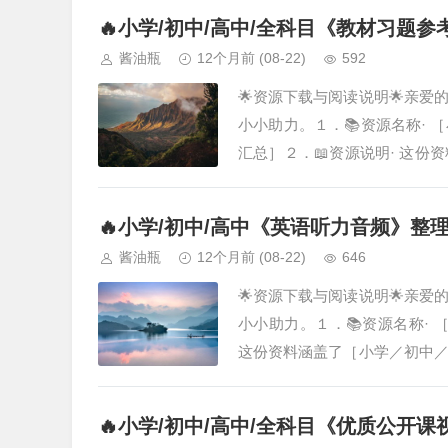
🔥小学/初中/高中/全科目《教材习题
酱油瓶
12个月前
(08-22)
592
🌟资源下载与阅读说明🌟亲
小小助力。１．📚资源名称·
汇总］２．📖资源说明· 这
汇总］，由我们精心筛选、汇总
🔥小学/初中/高中《英语听力音频》整
酱油瓶
12个月前
(08-22)
646
🌟资源下载与阅读说明🌟亲
小小助力。１．📚资源名称·
这份资料涵盖了［小学／初中
旨在为您提供系统化的学习参考
🔥小学/初中/高中/全科目《优质公开