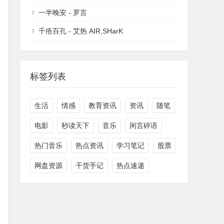
一半晚安 - 罗言
千疮百孔 - 艾热 AIR,SHarK
标签列表
生活
情感
教育资讯
资讯
随笔
电影
秒读天下
音乐
闲言碎语
热门音乐
热点资讯
学习笔记
股票
网盘资源
干货手记
热点速递