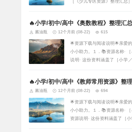
［《少儿专区资源》整理汇总
希望能为您节省大量搜寻和整理
🔥小学/初中/高中《奥数教程》整理汇
酱油瓶
12个月前
(08-22)
615
🌟资源下载与阅读说明🌟亲
小小助力。１．📚资源名称·
说明· 这份资料涵盖了［小
成，旨在为您提供系统化的学习
🔥小学/初中/高中《教师常用资源》整
酱油瓶
12个月前
(08-22)
694
🌟资源下载与阅读说明🌟亲
小小助力。１．📚资源名称·
资源说明· 这份资料涵盖了［
汇总而成，旨在为您提供系统化