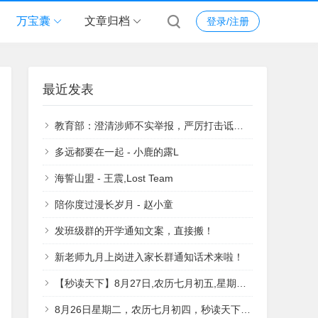
万宝囊
文章归档
登录/注册
最近发表
教育部：澄清涉师不实举报，严厉打击诋毁、污名教师等违法行为
多远都要在一起 - 小鹿的露L
海誓山盟 - 王震,Lost Team
陪你度过漫长岁月 - 赵小童
发班级群的开学通知文案，直接搬！
新老师九月上岗进入家长群通知话术来啦！
【秒读天下】8月27日,农历七月初五,星期三, 生活愉快 万事顺意!
8月26日星期二，农历七月初四，秒读天下，祝大家工作愉快，万事顺意！