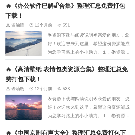
🔥《办公软件已解🔓合集》整理汇总免费打包
～）》整理汇总］２．📖资源说明· 这份
资料涵盖了［《手机电脑软件库（持续更
下载！
新～）》整理汇总］，由我们精心筛选、
酱油瓶
12个月前
551
汇总而成，旨在为您提供系统化的学习参
🌟资源下载与阅读说明🌟亲爱的朋友，您
考。希望能为…
好！欢迎您来到这里，希望这份资源能成
为您学习路上的小小助力。１．📚资源名
称· ［《办公软件已解🔓合集》整理汇
🔥《高清壁纸 表情包类资源合集》整理汇总免
总］２．📖资源说明· 这份资料涵盖了
［《办公软件已解🔓合集》整理汇总］，
费打包下载！
由我们精心筛选、汇总而成，旨在为您提
酱油瓶
12个月前
533
供系统化的学习参考。希望能为您节省大
🌟资源下载与阅读说明🌟亲爱的朋友，您
量搜寻和整理…
好！欢迎您来到这里，希望这份资源能成
为您学习路上的小小助力。１．📚资源名
称· ［《高清壁纸 表情包类资源合集》整
🔥《中国京剧有声大全》整理汇总免费打包下
理汇总］２．📖资源说明· 这份资料涵盖