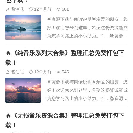
包下载！
心筛选、汇总而成，旨在为您提供系统化
酱油瓶
12个月前
581
的学习参考。希望能为您节省大量搜寻和
🌟资源下载与阅读说明🌟亲爱的朋友，您
整理的时…
好！欢迎您来到这里，希望这份资源能成
为您学习路上的小小助力。１．📚资源名
称· ［《ＤｅｅｐＳｅｅｋ 资料合集》整
🔥《纯音乐系列大合集》整理汇总免费打包下
理汇总］２．📖资源说明· 这份资料涵盖
了［《ＤｅｅｐＳｅｅｋ 资料合集》整
载！
理汇总］，由我们精心筛选、汇总而成，
酱油瓶
12个月前
545
旨在为您提供系统化的学习参考。希望能
🌟资源下载与阅读说明🌟亲爱的朋友，您
为您节…
好！欢迎您来到这里，希望这份资源能成
为您学习路上的小小助力。１．📚资源名
称· ［《纯音乐系列大合集》整理汇总］
🔥《无损音乐资源合集》整理汇总免费打包下
２．📖资源说明· 这份资料涵盖了［《纯
音乐系列大合集》整理汇总］，由我们精
载！
心筛选、汇总而成，旨在为您提供系统化